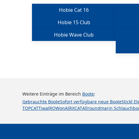
Hobie Cat 16
Hobie 15 Club
Hobie Wave Club
Weitere Einträge im Bereich
Boote
:
Gebrauchte Boote
Sofort verfügbare neue Boote
Stickl E
TOPCAT
Tiwal
ROWonAIR
XCAT
Allroundmarin Schlauchbo