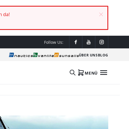
h da!
Follow Us:
ÜBER UNS
BLOG
MENÜ