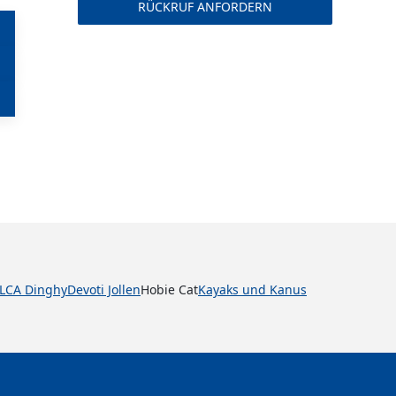
ILCA Dinghy
Devoti Jollen
Hobie Cat
Kayaks und Kanus