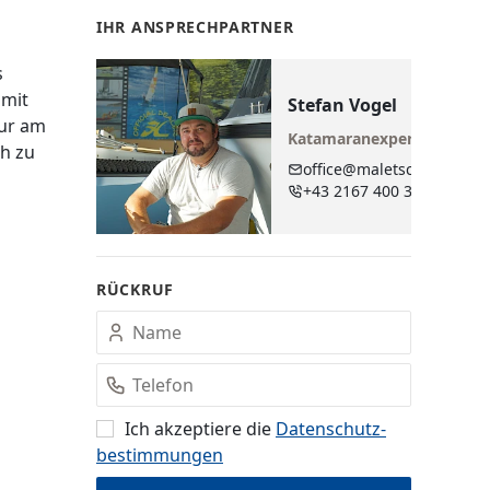
IHR ANSPRECHPARTNER
s
 mit
Stefan Vogel
pur am
Katamaranexperte
ch zu
office@maletschek.at
+43 2167 400 38
RÜCKRUF
Ich akzeptiere die
Datenschutz­
bestimmungen