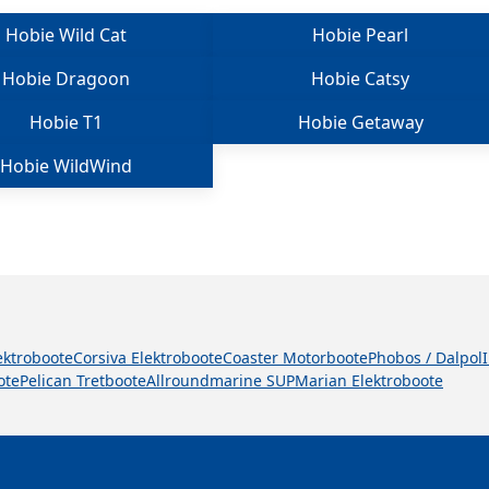
Hobie Wild Cat
Hobie Pearl
Hobie Dragoon
Hobie Catsy
Hobie T1
Hobie Getaway
Hobie WildWind
lektroboote
Corsiva Elektroboote
Coaster Motorboote
Phobos / Dalpol
ote
Pelican Tretboote
Allroundmarine SUP
Marian Elektroboote