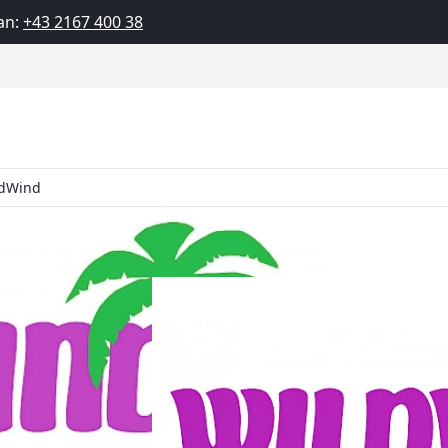
an:
+43 2167 400 38
ldWind