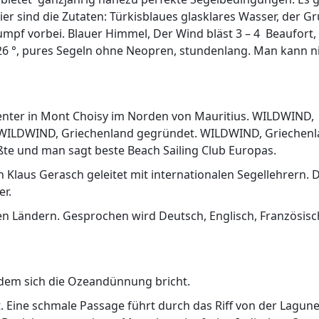
er sind die Zutaten: Türkisblaues glasklares Wasser, der G
umpf vorbei. Blauer Himmel, Der Wind bläst 3 – 4 Beaufort,
 26 °, pures Segeln ohne Neopren, stundenlang. Man kann n
enter in Mont Choisy im Norden von Mauritius. WILDWIND,
it WILDWIND, Griechenland gegründet. WILDWIND, Griechen
ößte und man sagt beste Beach Sailing Club Europas.
Klaus Gerasch geleitet mit internationalen Segellehrern. D
er.
 Ländern. Gesprochen wird Deutsch, Englisch, Französisc
n dem sich die Ozeandünnung bricht.
. Eine schmale Passage führt durch das Riff von der Lagun