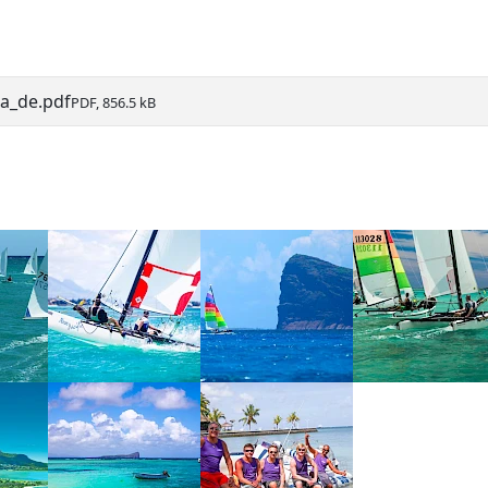
a_de.pdf
PDF, 856.5 kB