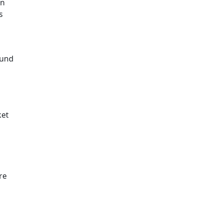
an
s
 und
ket
re