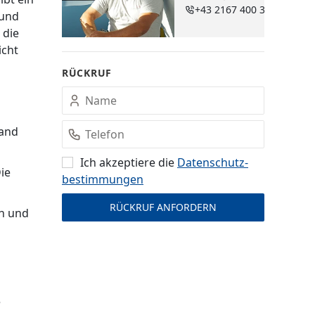
+43 2167 400 38
rund
 die
icht
RÜCKRUF
land
Ich akzeptiere die
Datenschutz­
ie
bestimmungen
h und
e