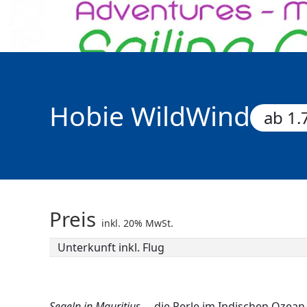
Hobie WildWind
ab 1.
Preis
inkl. 20% MwSt.
Unterkunft inkl. Flug
Segeln in Mauritius
– die Perle im Indischen Ozean