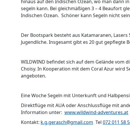
hinaus auf den Indischen Ozean, wo man dann in
segeln kann. Bei gleichmäßigen 3 – 4 Beaufort gl
Indischen Ozean. Schöner kann Segeln nicht sein
Der Bootspark besteht aus Katamaranen, Lasers St
Jugendliche. Insgesamt gibt es 20 gut gepflegte B
WILDWIND befindet sich auf dem Gelände vom dir
Choisy. In Kooperation mit dem Coral Azur wird
angeboten.
Eine Woche Segeln mit Unterkunft und Halbpensio
Direktflüge mit AUA oder Anschlussflüge mit ande
Information unter:
www.wildwind-adventures.at
Kontakt:
k.g.gerasch@gmail.com
Tel
072 011 58 