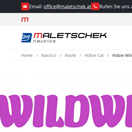
Rufen Sie uns 
Email:
office@maletschek.at
Home
Nautics
Boote
Hobie Cat
Hobie Wi