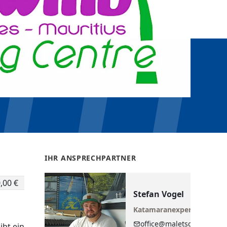
IHR ANSPRECHPARTNER
,00 €
Stefan Vogel
Katamaranexperte
office@maletschek.at
ibt ein