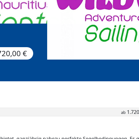
720,00 €
1.720
ab
 bietet ganzjährig nahezu perfekte Segelbedingungen. Es g