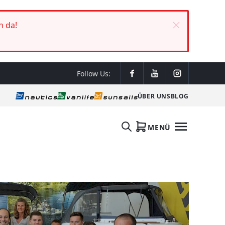
h da!
Follow Us:
ÜBER UNS
BLOG
MENÜ