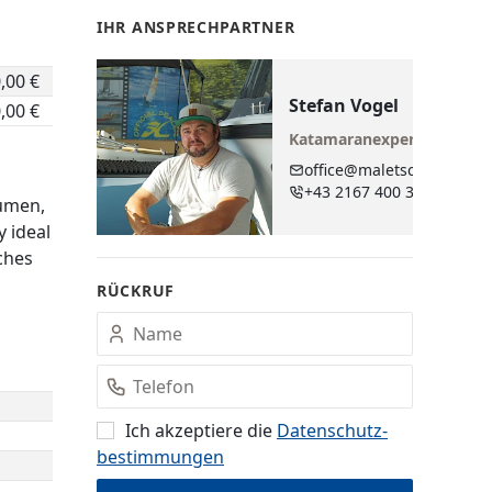
IHR ANSPRECHPARTNER
,00 €
Stefan Vogel
,00 €
Katamaranexperte
office@maletschek.at
+43 2167 400 38
lumen,
 ideal
ches
RÜCKRUF
Ich akzeptiere die
Datenschutz­
bestimmungen