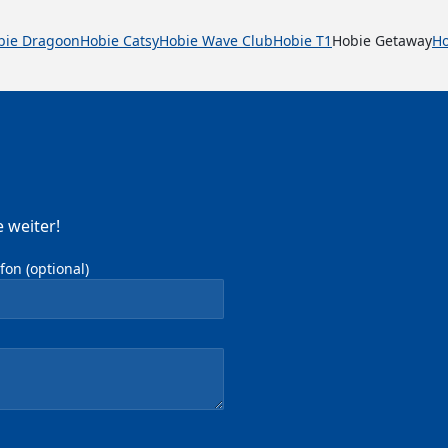
bie Dragoon
Hobie Catsy
Hobie Wave Club
Hobie T1
Hobie Getaway
Ho
 weiter!
on (optional)