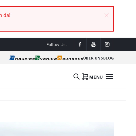
h da!
Follow Us:
ÜBER UNS
BLOG
MENÜ