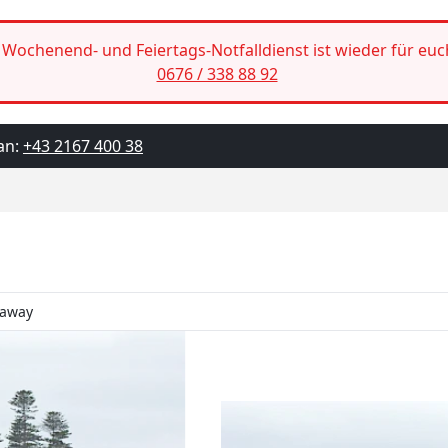
Wochenend- und Feiertags-Notfalldienst ist wieder für euc
0676 / 338 88 92
an:
+43 2167 400 38
taway