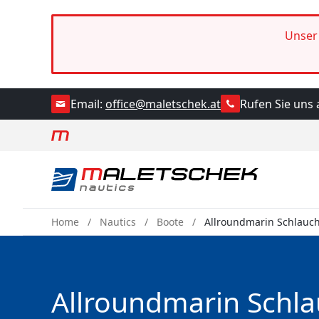
Unser 
Rufen Sie uns 
Email:
office@maletschek.at
Home
Nautics
Boote
Allroundmarin Schlauc
Allroundmarin Schl