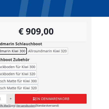
€ 909,00
ndmarin Schlauchboot
dmarin Kiwi 300
Allroundmarin Kiwi 320
chboot Zubehör
ckboden für Kiwi 300
ckboden für Kiwi 320
tsch Matte für Kiwi 300
tsch Matte für Kiwi 320
+
IN DEN
WARENKORB
0%
MwSt
zzgl.
Versandkosten
(Standardversand)