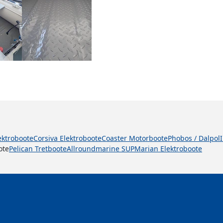
lektroboote
Corsiva Elektroboote
Coaster Motorboote
Phobos / Dalpol
ote
Pelican Tretboote
Allroundmarine SUP
Marian Elektroboote