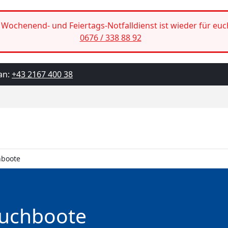
Wochenend- und Feiertags-Notfalldienst ist wieder für euc
0676 / 338 88 92
an:
+43 2167 400 38
hboote
auchboote