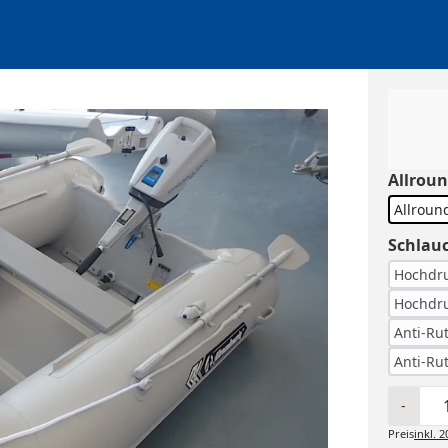
Allrou
Allroun
Schlau
Hochdru
Hochdru
Anti-Ru
Anti-Ru
-
Preis
inkl.
2