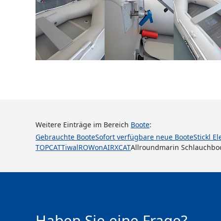
Weitere Einträge im Bereich
Boote
:
Gebrauchte Boote
Sofort verfügbare neue Boote
Stickl E
TOPCAT
Tiwal
ROWonAIR
XCAT
Allroundmarin Schlauchbo
Haben Sie eine Frage?