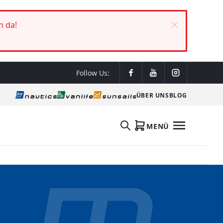
h da!
Follow Us:
ÜBER UNS
BLOG
MENÜ