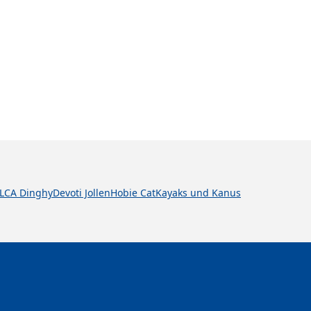
ILCA Dinghy
Devoti Jollen
Hobie Cat
Kayaks und Kanus