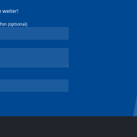
 weiter!
on (optional)