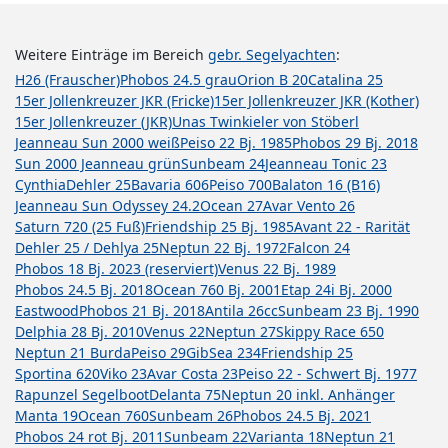
Weitere Einträge im Bereich
gebr. Segelyachten
:
H26 (Frauscher)
Phobos 24.5 grau
Orion B 20
Catalina 25
15er Jollenkreuzer JKR (Fricke)
15er Jollenkreuzer JKR (Kother)
15er Jollenkreuzer (JKR)
Unas Twinkieler von Stöberl
Jeanneau Sun 2000 weiß
Peiso 22 Bj. 1985
Phobos 29 Bj. 2018
Sun 2000 Jeanneau grün
Sunbeam 24
Jeanneau Tonic 23
Cynthia
Dehler 25
Bavaria 606
Peiso 700
Balaton 16 (B16)
Jeanneau Sun Odyssey 24.2
Ocean 27
Avar Vento 26
Saturn 720 (25 Fuß)
Friendship 25 Bj. 1985
Avant 22 - Rarität
Dehler 25 / Dehlya 25
Neptun 22 Bj. 1972
Falcon 24
Phobos 18 Bj. 2023 (reserviert)
Venus 22 Bj. 1989
Phobos 24.5 Bj. 2018
Ocean 760 Bj. 2001
Etap 24i Bj. 2000
Eastwood
Phobos 21 Bj. 2018
Antila 26cc
Sunbeam 23 Bj. 1990
Delphia 28 Bj. 2010
Venus 22
Neptun 27
Skippy Race 650
Neptun 21 Burda
Peiso 29
GibSea 234
Friendship 25
Sportina 620
Viko 23
Avar Costa 23
Peiso 22 - Schwert Bj. 1977
Rapunzel Segelboot
Delanta 75
Neptun 20 inkl. Anhänger
Manta 19
Ocean 760
Sunbeam 26
Phobos 24.5 Bj. 2021
Phobos 24 rot Bj. 2011
Sunbeam 22
Varianta 18
Neptun 21