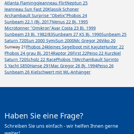
Atlanta Flamingo
Jeanneau Flirt
Neptun 25
Jeanneau Sun Fast 20
Klassik Schoner
Archambault Surprise "Obelix"
Phobos 24
Sunbeam 22.1 (Bj. 2017)
Venus 22 Bj. 1995
Microtonner "Omikron"
Avar Costa 23 Bj. 1999
Sunbeam 23 Bj. 1982/83
Sunbeam 27 KS Bj. 1990
Sunbeam 25
Saturn 720
Sun 2000 Symi
Sun 2000
Mc Gregor 26
Viko 20
Sunway 21
Phobos 24
kleines Segelboot mit Kajüte
Hunter 22
Phobos 24 grau Bj. 2014
Raptor 26
First 22
Peiso 22 Kurzkiel
Saturn 720
Scholz 22 Race
Phobos 19
Archambault Sprinto
S Yacht S850
Hanse 291
Mac Gregor 26 Bj. 1994
Peiso 26
Sunbeam 26 Kielschwert mit WL-Anhänger
Haben Sie eine Frage?
Schreiben Sie uns einfach - wir helfen Ihnen gerne
weiter!