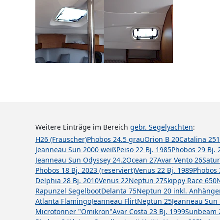
Weitere Einträge im Bereich
gebr. Segelyachten
:
H26 (Frauscher)
Phobos 24.5 grau
Orion B 20
Catalina 25
1
Jeanneau Sun 2000 weiß
Peiso 22 Bj. 1985
Phobos 29 Bj. 
Jeanneau Sun Odyssey 24.2
Ocean 27
Avar Vento 26
Satur
Phobos 18 Bj. 2023 (reserviert)
Venus 22 Bj. 1989
Phobos 
Delphia 28 Bj. 2010
Venus 22
Neptun 27
Skippy Race 650
Rapunzel Segelboot
Delanta 75
Neptun 20 inkl. Anhänge
Atlanta Flamingo
Jeanneau Flirt
Neptun 25
Jeanneau Sun 
Microtonner "Omikron"
Avar Costa 23 Bj. 1999
Sunbeam 2