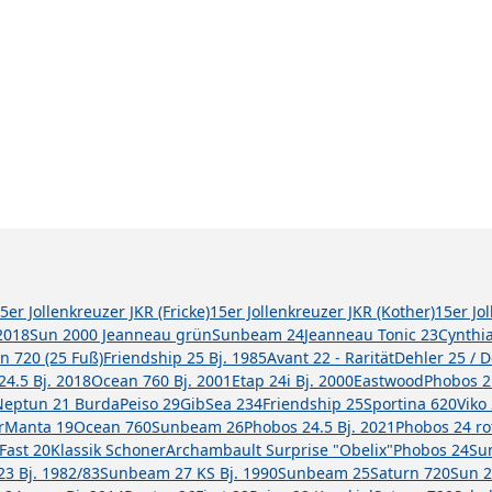
5er Jollenkreuzer JKR (Fricke)
15er Jollenkreuzer JKR (Kother)
15er Jo
2018
Sun 2000 Jeanneau grün
Sunbeam 24
Jeanneau Tonic 23
Cynthi
n 720 (25 Fuß)
Friendship 25 Bj. 1985
Avant 22 - Rarität
Dehler 25 / 
24.5 Bj. 2018
Ocean 760 Bj. 2001
Etap 24i Bj. 2000
Eastwood
Phobos 2
Neptun 21 Burda
Peiso 29
GibSea 234
Friendship 25
Sportina 620
Viko
r
Manta 19
Ocean 760
Sunbeam 26
Phobos 24.5 Bj. 2021
Phobos 24 ro
Fast 20
Klassik Schoner
Archambault Surprise "Obelix"
Phobos 24
Sun
3 Bj. 1982/83
Sunbeam 27 KS Bj. 1990
Sunbeam 25
Saturn 720
Sun 2