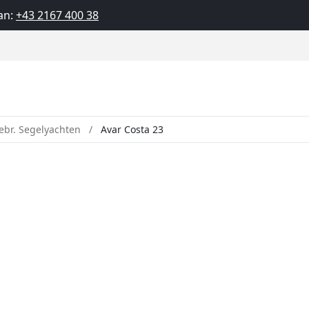
an:
+43 2167 400 38
ebr. Segelyachten
Avar Costa 23