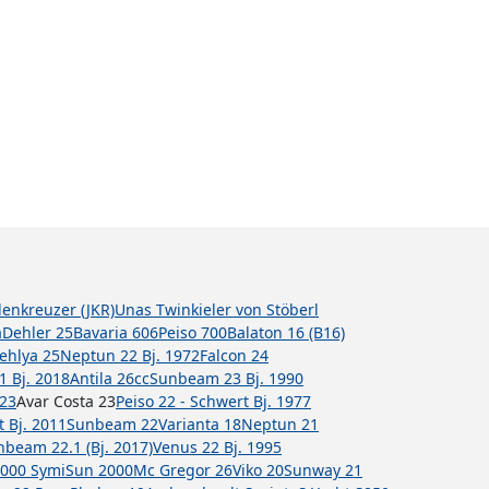
llenkreuzer (JKR)
Unas Twinkieler von Stöberl
a
Dehler 25
Bavaria 606
Peiso 700
Balaton 16 (B16)
Dehlya 25
Neptun 22 Bj. 1972
Falcon 24
1 Bj. 2018
Antila 26cc
Sunbeam 23 Bj. 1990
 23
Avar Costa 23
Peiso 22 - Schwert Bj. 1977
t Bj. 2011
Sunbeam 22
Varianta 18
Neptun 21
beam 22.1 (Bj. 2017)
Venus 22 Bj. 1995
000 Symi
Sun 2000
Mc Gregor 26
Viko 20
Sunway 21