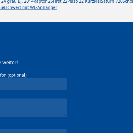
 24 grau Bj. 2014
Raptor 26
First 22
Peiso 22 Kurzkiel
Saturn 720
Scho
ielschwert mit WL-Anhänger
 weiter!
on (optional)