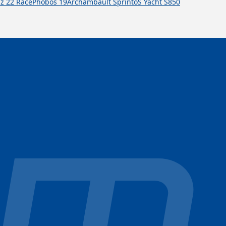
lz 22 Race
Phobos 19
Archambault Sprinto
S Yacht S850