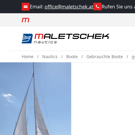
Rufen Sie uns 
Email:
office@maletschek.at
Home
Nautics
Boote
Gebrauchte Boote
g