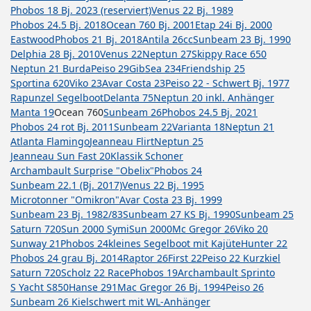
Phobos 18 Bj. 2023 (reserviert)
Venus 22 Bj. 1989
Phobos 24.5 Bj. 2018
Ocean 760 Bj. 2001
Etap 24i Bj. 2000
Eastwood
Phobos 21 Bj. 2018
Antila 26cc
Sunbeam 23 Bj. 1990
Delphia 28 Bj. 2010
Venus 22
Neptun 27
Skippy Race 650
Neptun 21 Burda
Peiso 29
GibSea 234
Friendship 25
Sportina 620
Viko 23
Avar Costa 23
Peiso 22 - Schwert Bj. 1977
Rapunzel Segelboot
Delanta 75
Neptun 20 inkl. Anhänger
Manta 19
Ocean 760
Sunbeam 26
Phobos 24.5 Bj. 2021
Phobos 24 rot Bj. 2011
Sunbeam 22
Varianta 18
Neptun 21
Atlanta Flamingo
Jeanneau Flirt
Neptun 25
Jeanneau Sun Fast 20
Klassik Schoner
Archambault Surprise "Obelix"
Phobos 24
Sunbeam 22.1 (Bj. 2017)
Venus 22 Bj. 1995
Microtonner "Omikron"
Avar Costa 23 Bj. 1999
Sunbeam 23 Bj. 1982/83
Sunbeam 27 KS Bj. 1990
Sunbeam 25
Saturn 720
Sun 2000 Symi
Sun 2000
Mc Gregor 26
Viko 20
Sunway 21
Phobos 24
kleines Segelboot mit Kajüte
Hunter 22
Phobos 24 grau Bj. 2014
Raptor 26
First 22
Peiso 22 Kurzkiel
Saturn 720
Scholz 22 Race
Phobos 19
Archambault Sprinto
S Yacht S850
Hanse 291
Mac Gregor 26 Bj. 1994
Peiso 26
Sunbeam 26 Kielschwert mit WL-Anhänger