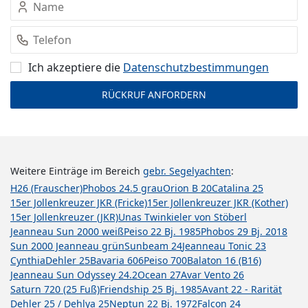
Ich akzeptiere die
Datenschutz­bestimmungen
Weitere Einträge im Bereich
gebr. Segelyachten
:
H26 (Frauscher)
Phobos 24.5 grau
Orion B 20
Catalina 25
15er Jollenkreuzer JKR (Fricke)
15er Jollenkreuzer JKR (Kother)
15er Jollenkreuzer (JKR)
Unas Twinkieler von Stöberl
Jeanneau Sun 2000 weiß
Peiso 22 Bj. 1985
Phobos 29 Bj. 2018
Sun 2000 Jeanneau grün
Sunbeam 24
Jeanneau Tonic 23
Cynthia
Dehler 25
Bavaria 606
Peiso 700
Balaton 16 (B16)
Jeanneau Sun Odyssey 24.2
Ocean 27
Avar Vento 26
Saturn 720 (25 Fuß)
Friendship 25 Bj. 1985
Avant 22 - Rarität
Dehler 25 / Dehlya 25
Neptun 22 Bj. 1972
Falcon 24