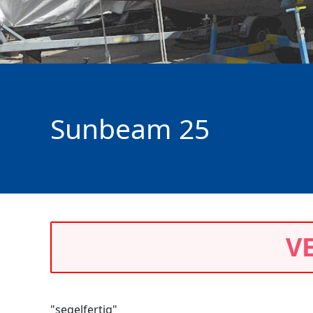
Sunbeam 25
V
"segelfertig"