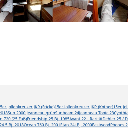
5er Jollenkreuzer JKR (Fricke)
15er Jollenkreuzer JKR (Kother)
15er Jo
2018
Sun 2000 Jeanneau grün
Sunbeam 24
Jeanneau Tonic 23
Cynthi
n 720 (25 Fuß)
Friendship 25 Bj. 1985
Avant 22 - Rarität
Dehler 25 / 
24.5 Bj. 2018
Ocean 760 Bj. 2001
Etap 24i Bj. 2000
Eastwood
Phobos 2