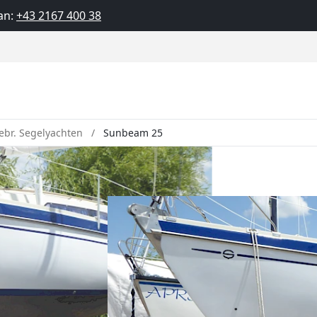
an:
+43 2167 400 38
ebr. Segelyachten
Sunbeam 25