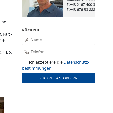
+43 2167 400 38 - 250
+43 676 33 888 89
sind
RÜCKRUF
 Falt -
rie
. + Bb,
-
Ich akzeptiere die
Datenschutz­
bestimmungen