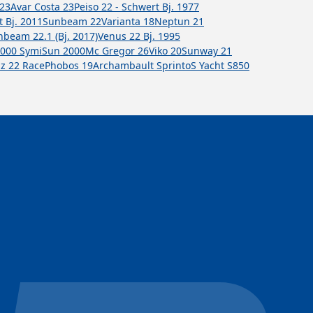
 23
Avar Costa 23
Peiso 22 - Schwert Bj. 1977
t Bj. 2011
Sunbeam 22
Varianta 18
Neptun 21
beam 22.1 (Bj. 2017)
Venus 22 Bj. 1995
000 Symi
Sun 2000
Mc Gregor 26
Viko 20
Sunway 21
lz 22 Race
Phobos 19
Archambault Sprinto
S Yacht S850