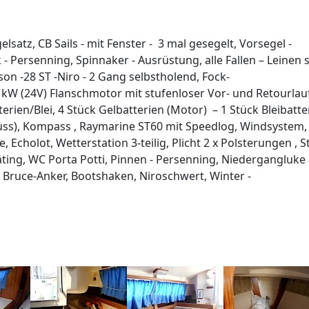
satz, CB Sails - mit Fenster - 3 mal gesegelt, Vorsegel -
- Persenning, Spinnaker - Ausrüstung, alle Fallen – Leinen 
n -28 ST -Niro - 2 Gang selbstholend, Fock-
 kW (24V) Flanschmotor mit stufenloser Vor- und Retourlauf,
erien/Blei, 4 Stück Gelbatterien (Motor) – 1 Stück Bleibatte
uss), Kompass , Raymarine ST60 mit Speedlog, Windsystem,
Echolot, Wetterstation 3-teilig, Plicht 2 x Polsterungen , St
Gräting, WC Porta Potti, Pinnen - Persenning, Niedergangluke 
, Bruce-Anker, Bootshaken, Niroschwert, Winter -