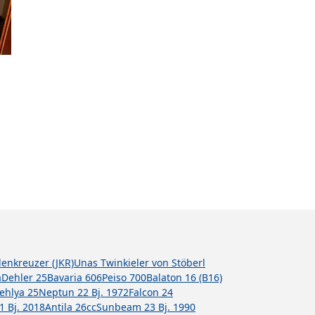
llenkreuzer (JKR)
Unas Twinkieler von Stöberl
a
Dehler 25
Bavaria 606
Peiso 700
Balaton 16 (B16)
Dehlya 25
Neptun 22 Bj. 1972
Falcon 24
1 Bj. 2018
Antila 26cc
Sunbeam 23 Bj. 1990