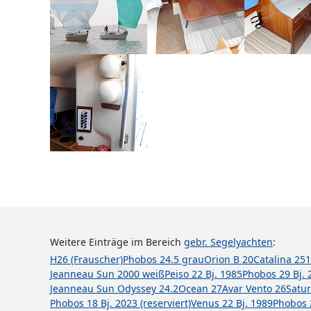
Weitere Einträge im Bereich
gebr. Segelyachten
:
H26 (Frauscher)
Phobos 24.5 grau
Orion B 20
Catalina 25
1
Jeanneau Sun 2000 weiß
Peiso 22 Bj. 1985
Phobos 29 Bj. 
Jeanneau Sun Odyssey 24.2
Ocean 27
Avar Vento 26
Satur
Phobos 18 Bj. 2023 (reserviert)
Venus 22 Bj. 1989
Phobos 