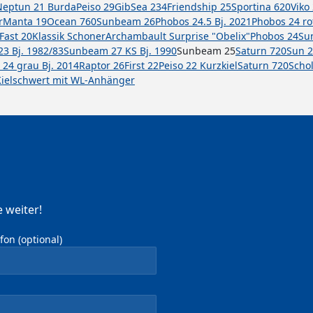
Neptun 21 Burda
Peiso 29
GibSea 234
Friendship 25
Sportina 620
Viko
r
Manta 19
Ocean 760
Sunbeam 26
Phobos 24.5 Bj. 2021
Phobos 24 ro
Fast 20
Klassik Schoner
Archambault Surprise "Obelix"
Phobos 24
Sun
3 Bj. 1982/83
Sunbeam 27 KS Bj. 1990
Sunbeam 25
Saturn 720
Sun 2
 24 grau Bj. 2014
Raptor 26
First 22
Peiso 22 Kurzkiel
Saturn 720
Scho
ielschwert mit WL-Anhänger
 weiter!
on (optional)