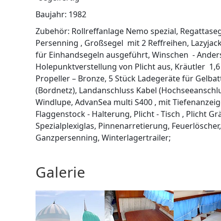
Baujahr: 1982
Zubehör: Rollreffanlage Nemo spezial, Regattasegel
Persenning , Großsegel mit 2 Reffreihen, Lazyjack 
für Einhandsegeln ausgeführt, Winschen - Anderso
Holepunktverstellung von Plicht aus, Kräutler 1,6
Propeller – Bronze, 5 Stück Ladegeräte für Gelbatt
(Bordnetz), Landanschluss Kabel (Hochseeanschl
Windlupe, AdvanSea multi S400 , mit Tiefenanzeige, 
Flaggenstock - Halterung, Plicht - Tisch , Plicht 
Spezialplexiglas, Pinnenarretierung, Feuerlöscher
Ganzpersenning, Winterlagertrailer;
Galerie