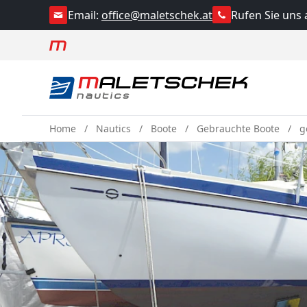
Rufen Sie uns 
Email:
office@maletschek.at
Home
Nautics
Boote
Gebrauchte Boote
g