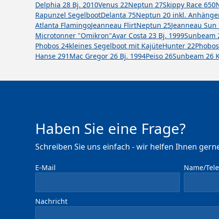
Delphia 28 Bj. 2010
Venus 22
Neptun 27
Skippy Race 650
Rapunzel Segelboot
Delanta 75
Neptun 20 inkl. Anhänge
Atlanta Flamingo
Jeanneau Flirt
Neptun 25
Jeanneau Sun 
Microtonner "Omikron"
Avar Costa 23 Bj. 1999
Sunbeam 2
Phobos 24
kleines Segelboot mit Kajüte
Hunter 22
Phobos
Hanse 291
Mac Gregor 26 Bj. 1994
Peiso 26
Sunbeam 26 K
Haben Sie eine Frage?
Schreiben Sie uns einfach - wir helfen Ihnen gerne
E-Mail
Name/Telef
Nachricht