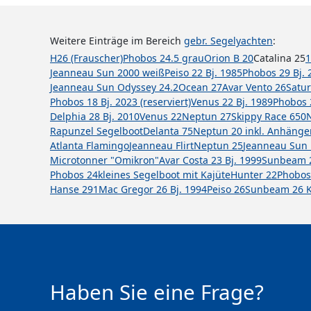
Weitere Einträge im Bereich
gebr. Segelyachten
:
H26 (Frauscher)
Phobos 24.5 grau
Orion B 20
Catalina 25
1
Jeanneau Sun 2000 weiß
Peiso 22 Bj. 1985
Phobos 29 Bj. 
Jeanneau Sun Odyssey 24.2
Ocean 27
Avar Vento 26
Satur
Phobos 18 Bj. 2023 (reserviert)
Venus 22 Bj. 1989
Phobos 
Delphia 28 Bj. 2010
Venus 22
Neptun 27
Skippy Race 650
Rapunzel Segelboot
Delanta 75
Neptun 20 inkl. Anhänge
Atlanta Flamingo
Jeanneau Flirt
Neptun 25
Jeanneau Sun 
Microtonner "Omikron"
Avar Costa 23 Bj. 1999
Sunbeam 2
Phobos 24
kleines Segelboot mit Kajüte
Hunter 22
Phobos
Hanse 291
Mac Gregor 26 Bj. 1994
Peiso 26
Sunbeam 26 K
Haben Sie eine Frage?