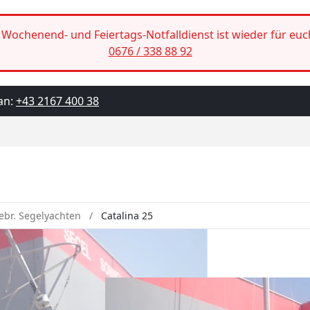
Wochenend- und Feiertags-Notfalldienst ist wieder für euc
0676 / 338 88 92
an:
+43 2167 400 38
ebr. Segelyachten
Catalina 25