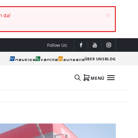
h da!
Follow Us:
ÜBER UNS
BLOG
MENÜ