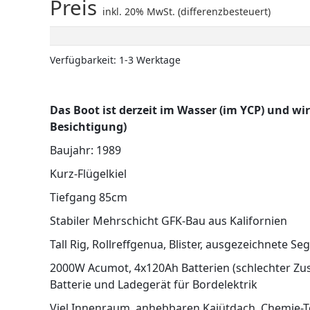
Preis
inkl. 20% MwSt. (differenzbesteuert)
Verfügbarkeit: 1-3 Werktage
Das Boot ist derzeit im Wasser (im YCP) und wi
Besichtigung)
Baujahr: 1989
Kurz-Flügelkiel
Tiefgang 85cm
Stabiler Mehrschicht GFK-Bau aus Kalifornien
Tall Rig, Rollreffgenua, Blister, ausgezeichnete S
2000W Acumot, 4x120Ah Batterien (schlechter Zu
Batterie und Ladegerät für Bordelektrik
Viel Innenraum, anhebbaren Kajütdach, Chemie-T