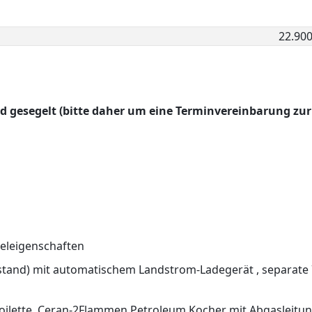
22.900
rd gesegelt (bitte daher um eine Terminvereinbarung zur
egeleigenschaften
stand) mit automatischem Landstrom-Ladegerät , separate
oilette, Ceran-2Flammen Petroleum Kocher mit Abgasleitu