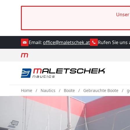
Unser 
Rufen Sie uns 
Email:
office@maletschek.at
Home
Nautics
Boote
Gebrauchte Boote
g