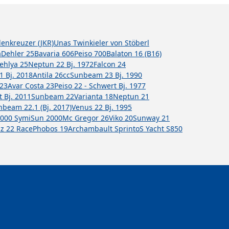
llenkreuzer (JKR)
Unas Twinkieler von Stöberl
a
Dehler 25
Bavaria 606
Peiso 700
Balaton 16 (B16)
Dehlya 25
Neptun 22 Bj. 1972
Falcon 24
1 Bj. 2018
Antila 26cc
Sunbeam 23 Bj. 1990
 23
Avar Costa 23
Peiso 22 - Schwert Bj. 1977
t Bj. 2011
Sunbeam 22
Varianta 18
Neptun 21
beam 22.1 (Bj. 2017)
Venus 22 Bj. 1995
000 Symi
Sun 2000
Mc Gregor 26
Viko 20
Sunway 21
lz 22 Race
Phobos 19
Archambault Sprinto
S Yacht S850