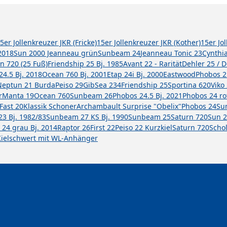
5er Jollenkreuzer JKR (Fricke)
15er Jollenkreuzer JKR (Kother)
15er Jo
2018
Sun 2000 Jeanneau grün
Sunbeam 24
Jeanneau Tonic 23
Cynthi
n 720 (25 Fuß)
Friendship 25 Bj. 1985
Avant 22 - Rarität
Dehler 25 / 
24.5 Bj. 2018
Ocean 760 Bj. 2001
Etap 24i Bj. 2000
Eastwood
Phobos 2
Neptun 21 Burda
Peiso 29
GibSea 234
Friendship 25
Sportina 620
Viko
r
Manta 19
Ocean 760
Sunbeam 26
Phobos 24.5 Bj. 2021
Phobos 24 ro
Fast 20
Klassik Schoner
Archambault Surprise "Obelix"
Phobos 24
Sun
3 Bj. 1982/83
Sunbeam 27 KS Bj. 1990
Sunbeam 25
Saturn 720
Sun 2
 24 grau Bj. 2014
Raptor 26
First 22
Peiso 22 Kurzkiel
Saturn 720
Scho
ielschwert mit WL-Anhänger