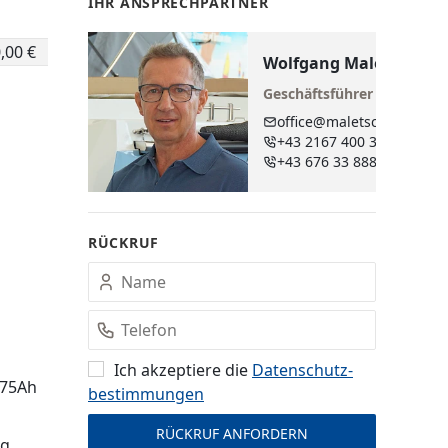
IHR ANSPRECHPARTNER
,00 €
Wolfgang Maletschek
Geschäftsführer
office@maletschek.at
+43 2167 400 38 - 250
+43 676 33 888 89
RÜCKRUF
Ich akzeptiere die
Datenschutz­
 75Ah
bestimmungen
ng