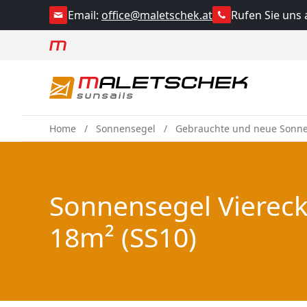
Rufen Sie uns 
Email:
office@maletschek.at
Home
Sonnensegel
Gebrauchte und neue Sonn
Sonnensegel Viereck
18m² (SS10)