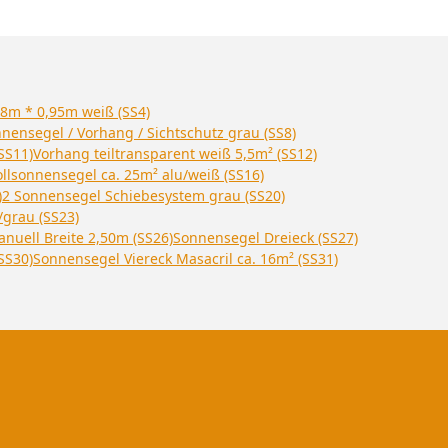
28m * 0,95m weiß (SS4)
nensegel / Vorhang / Sichtschutz grau (SS8)
SS11)
Vorhang teiltransparent weiß 5,5m² (SS12)
llsonnensegel ca. 25m² alu/weiß (SS16)
)
2 Sonnensegel Schiebesystem grau (SS20)
grau (SS23)
nuell Breite 2,50m (SS26)
Sonnensegel Dreieck (SS27)
SS30)
Sonnensegel Viereck Masacril ca. 16m² (SS31)