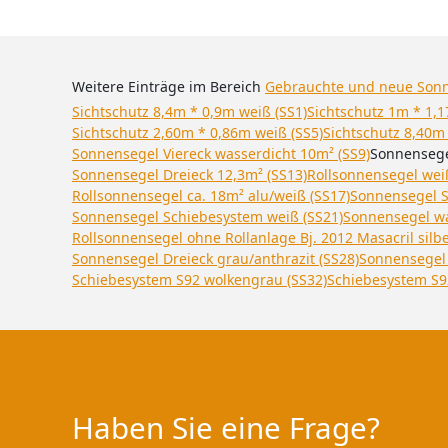
Weitere Einträge im Bereich
Gebrauchte und neue Son
Sichtschutz 8,4m * 0,9m weiß (SS1)
Sichtschutz 1m * 1,1
Sichtschutz 2,60m * 0,86m weiß (SS5)
Sichtschutz 8,40m
Sonnensegel Viereck wasserdicht 10m² (SS9)
Sonnensegel
Sonnensegel Dreieck 12,3m² (SS13)
Rollsonnensegel weiß
Rollsonnensegel ca. 18m² alu/weiß (SS17)
Sonnensegel S
Sonnensegel Schiebesystem weiß (SS21)
Sonnensegel wa
Rollsonnensegel ohne Rollanlage Bj. 2012 Masacril silbe
Sonnensegel Dreieck grau/anthrazit (SS28)
Sonnensegel 
Schiebesystem S92 wolkengrau (SS32)
Schiebesystem S9
Haben Sie eine Frage?