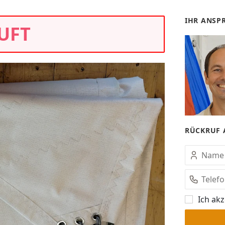
IHR ANSP
UFT
RÜCKRUF 
Ich akz