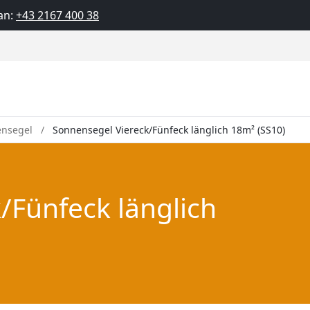
an:
+43 2167 400 38
ensegel
Sonnensegel Viereck/Fünfeck länglich 18m² (SS10)
/Fünfeck länglich