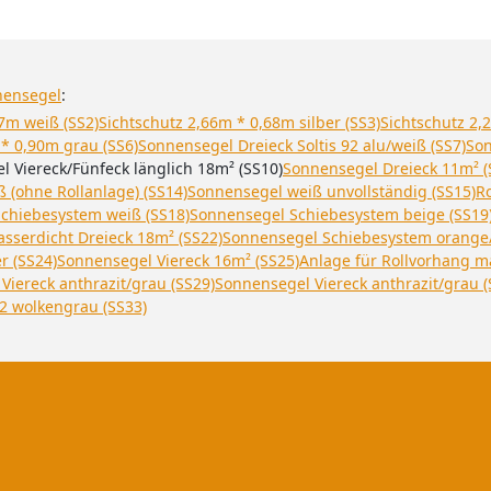
nensegel
:
7m weiß (SS2)
Sichtschutz 2,66m * 0,68m silber (SS3)
Sichtschutz 2,
 * 0,90m grau (SS6)
Sonnensegel Dreieck Soltis 92 alu/weiß (SS7)
Son
 Viereck/Fünfeck länglich 18m² (SS10)
Sonnensegel Dreieck 11m² (
 (ohne Rollanlage) (SS14)
Sonnensegel weiß unvollständig (SS15)
Ro
chiebesystem weiß (SS18)
Sonnensegel Schiebesystem beige (SS19
sserdicht Dreieck 18m² (SS22)
Sonnensegel Schiebesystem orange/
r (SS24)
Sonnensegel Viereck 16m² (SS25)
Anlage für Rollvorhang ma
Viereck anthrazit/grau (SS29)
Sonnensegel Viereck anthrazit/grau (
2 wolkengrau (SS33)