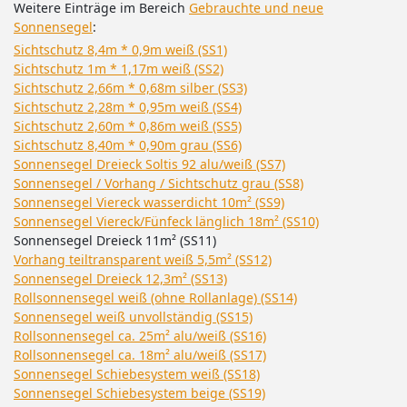
Weitere Einträge im Bereich
Gebrauchte und neue
Sonnensegel
:
Sichtschutz 8,4m * 0,9m weiß (SS1)
Sichtschutz 1m * 1,17m weiß (SS2)
Sichtschutz 2,66m * 0,68m silber (SS3)
Sichtschutz 2,28m * 0,95m weiß (SS4)
Sichtschutz 2,60m * 0,86m weiß (SS5)
Sichtschutz 8,40m * 0,90m grau (SS6)
Sonnensegel Dreieck Soltis 92 alu/weiß (SS7)
Sonnensegel / Vorhang / Sichtschutz grau (SS8)
Sonnensegel Viereck wasserdicht 10m² (SS9)
Sonnensegel Viereck/Fünfeck länglich 18m² (SS10)
Sonnensegel Dreieck 11m² (SS11)
Vorhang teiltransparent weiß 5,5m² (SS12)
Sonnensegel Dreieck 12,3m² (SS13)
Rollsonnensegel weiß (ohne Rollanlage) (SS14)
Sonnensegel weiß unvollständig (SS15)
Rollsonnensegel ca. 25m² alu/weiß (SS16)
Rollsonnensegel ca. 18m² alu/weiß (SS17)
Sonnensegel Schiebesystem weiß (SS18)
Sonnensegel Schiebesystem beige (SS19)