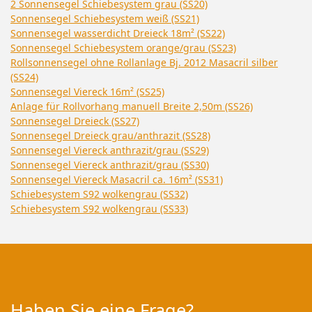
2 Sonnensegel Schiebesystem grau (SS20)
Sonnensegel Schiebesystem weiß (SS21)
Sonnensegel wasserdicht Dreieck 18m² (SS22)
Sonnensegel Schiebesystem orange/grau (SS23)
Rollsonnensegel ohne Rollanlage Bj. 2012 Masacril silber
(SS24)
Sonnensegel Viereck 16m² (SS25)
Anlage für Rollvorhang manuell Breite 2,50m (SS26)
Sonnensegel Dreieck (SS27)
Sonnensegel Dreieck grau/anthrazit (SS28)
Sonnensegel Viereck anthrazit/grau (SS29)
Sonnensegel Viereck anthrazit/grau (SS30)
Sonnensegel Viereck Masacril ca. 16m² (SS31)
Schiebesystem S92 wolkengrau (SS32)
Schiebesystem S92 wolkengrau (SS33)
Haben Sie eine Frage?