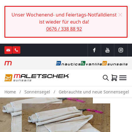
Unser Wochenend- und Feiertags-Notfalldienst
ist wieder für euch da!
0676 / 338 88 92
Home
Sonnensegel
Gebrauchte und neue Sonnensegel