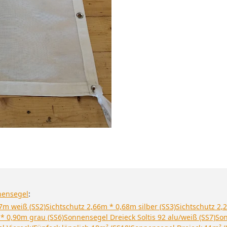
nensegel
:
7m weiß (SS2)
Sichtschutz 2,66m * 0,68m silber (SS3)
Sichtschutz 2,
 * 0,90m grau (SS6)
Sonnensegel Dreieck Soltis 92 alu/weiß (SS7)
Son