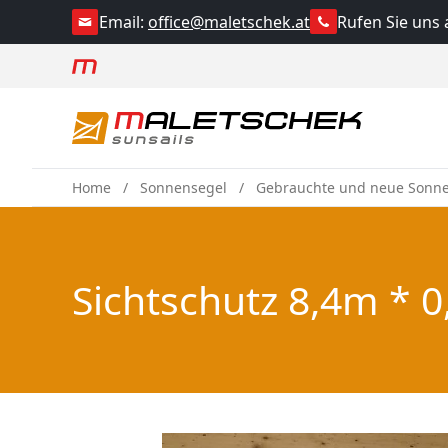
Rufen Sie uns 
Email:
office@maletschek.at
Home
Sonnensegel
Gebrauchte und neue Sonn
Sichtschutz 8,4m * 0