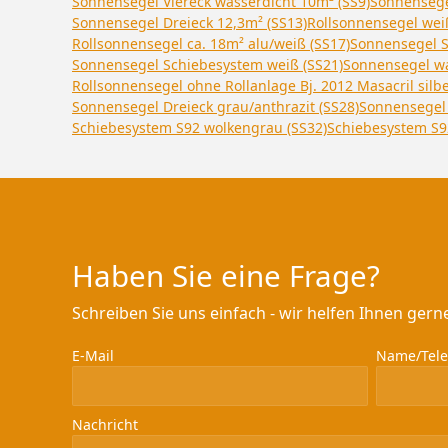
Sonnensegel Viereck wasserdicht 10m² (SS9)
Sonnensegel
Sonnensegel Dreieck 12,3m² (SS13)
Rollsonnensegel weiß
Rollsonnensegel ca. 18m² alu/weiß (SS17)
Sonnensegel S
Sonnensegel Schiebesystem weiß (SS21)
Sonnensegel wa
Rollsonnensegel ohne Rollanlage Bj. 2012 Masacril silbe
Sonnensegel Dreieck grau/anthrazit (SS28)
Sonnensegel 
Schiebesystem S92 wolkengrau (SS32)
Schiebesystem S9
Haben Sie eine Frage?
Schreiben Sie uns einfach - wir helfen Ihnen gerne
E-Mail
Name/Telef
Nachricht