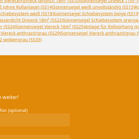
 Viereck/Fünfeck länglich 18m² (SS10)
Sonnensegel Dreieck 11m² (
 (ohne Rollanlage) (SS14)
Sonnensegel weiß unvollständig (SS15)
Ro
chiebesystem weiß (SS18)
Sonnensegel Schiebesystem beige (SS19
sserdicht Dreieck 18m² (SS22)
Sonnensegel Schiebesystem orange/
r (SS24)
Sonnensegel Viereck 16m² (SS25)
Anlage für Rollvorhang ma
Viereck anthrazit/grau (SS29)
Sonnensegel Viereck anthrazit/grau (
2 wolkengrau (SS33)
 weiter!
on (optional)