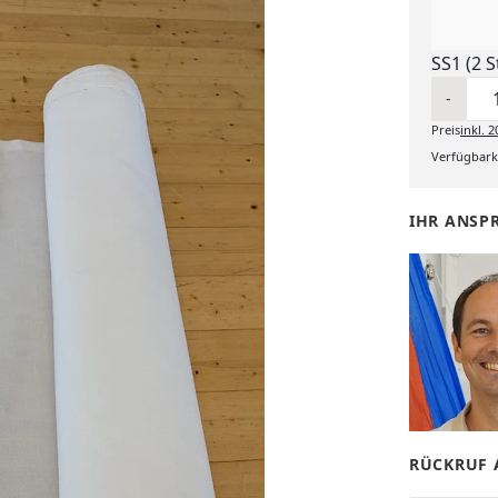
SS1 (2 S
-
Preis
inkl.
2
Verfügbarke
IHR ANSP
RÜCKRUF 