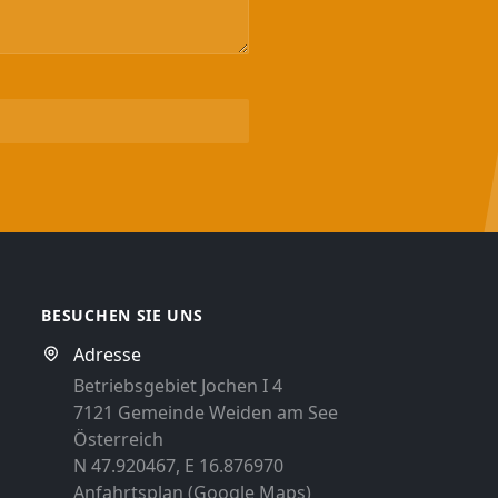
BESUCHEN SIE UNS
Adresse
Betriebsgebiet Jochen I 4
7121 Gemeinde Weiden am See
Österreich
N 47.920467, E 16.876970
Anfahrtsplan (Google Maps)