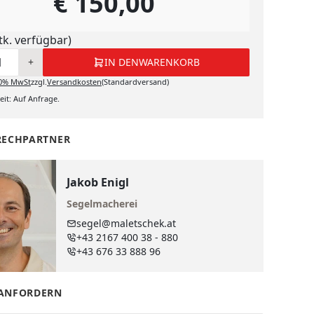
€ 150,00
tk. verfügbar)
+
IN DEN
WARENKORB
0%
MwSt
zzgl.
Versandkosten
(Standardversand)
it: Auf Anfrage.
RECHPARTNER
Jakob Enigl
Segelmacherei
segel@maletschek.at
+43 2167 400 38 - 880
+43 676 33 888 96
ANFORDERN