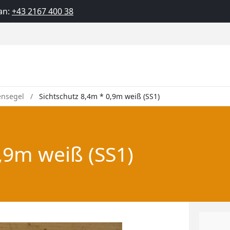
an:
+43 2167 400 38
ensegel
Sichtschutz 8,4m * 0,9m weiß (SS1)
,9m weiß (SS1)