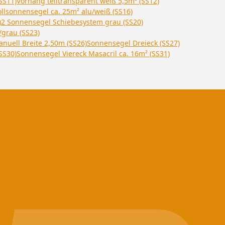
SS11)
Vorhang teiltransparent weiß 5,5m² (SS12)
llsonnensegel ca. 25m² alu/weiß (SS16)
)
2 Sonnensegel Schiebesystem grau (SS20)
grau (SS23)
nuell Breite 2,50m (SS26)
Sonnensegel Dreieck (SS27)
SS30)
Sonnensegel Viereck Masacril ca. 16m² (SS31)