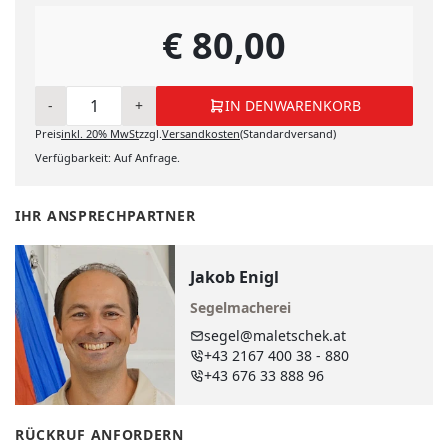
€ 80,00
-
+
IN DEN
WARENKORB
Preis
inkl.
20%
MwSt
zzgl.
Versandkosten
(Standardversand)
IN DEN WARENKORB
Verfügbarkeit: Auf Anfrage.
IHR ANSPRECHPARTNER
Jakob Enigl
Segelmacherei
segel@maletschek.at
+43 2167 400 38 - 880
+43 676 33 888 96
RÜCKRUF ANFORDERN