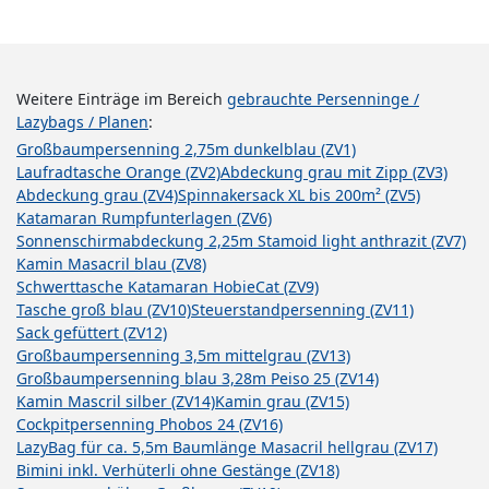
Weitere Einträge im Bereich
gebrauchte Persenninge /
Lazybags / Planen
:
Großbaumpersenning 2,75m dunkelblau (ZV1)
Laufradtasche Orange (ZV2)
Abdeckung grau mit Zipp (ZV3)
Abdeckung grau (ZV4)
Spinnakersack XL bis 200m² (ZV5)
Katamaran Rumpfunterlagen (ZV6)
Sonnenschirmabdeckung 2,25m Stamoid light anthrazit (ZV7)
Kamin Masacril blau (ZV8)
Schwerttasche Katamaran HobieCat (ZV9)
Tasche groß blau (ZV10)
Steuerstandpersenning (ZV11)
Sack gefüttert (ZV12)
Großbaumpersenning 3,5m mittelgrau (ZV13)
Großbaumpersenning blau 3,28m Peiso 25 (ZV14)
Kamin Mascril silber (ZV14)
Kamin grau (ZV15)
Cockpitpersenning Phobos 24 (ZV16)
LazyBag für ca. 5,5m Baumlänge Masacril hellgrau (ZV17)
Bimini inkl. Verhüterli ohne Gestänge (ZV18)