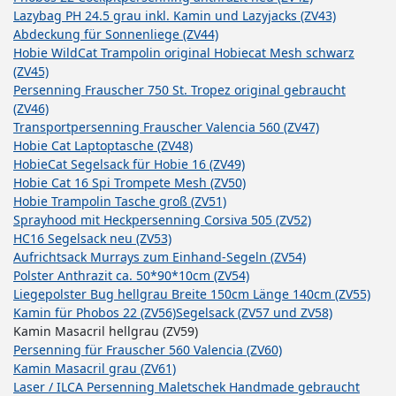
Lazybag PH 24.5 grau inkl. Kamin und Lazyjacks (ZV43)
Abdeckung für Sonnenliege (ZV44)
Hobie WildCat Trampolin original Hobiecat Mesh schwarz
(ZV45)
Persenning Frauscher 750 St. Tropez original gebraucht
(ZV46)
Transportpersenning Frauscher Valencia 560 (ZV47)
Hobie Cat Laptoptasche (ZV48)
HobieCat Segelsack für Hobie 16 (ZV49)
Hobie Cat 16 Spi Trompete Mesh (ZV50)
Hobie Trampolin Tasche groß (ZV51)
Sprayhood mit Heckpersenning Corsiva 505 (ZV52)
HC16 Segelsack neu (ZV53)
Aufrichtsack Murrays zum Einhand-Segeln (ZV54)
Polster Anthrazit ca. 50*90*10cm (ZV54)
Liegepolster Bug hellgrau Breite 150cm Länge 140cm (ZV55)
Kamin für Phobos 22 (ZV56)
Segelsack (ZV57 und ZV58)
Kamin Masacril hellgrau (ZV59)
Persenning für Frauscher 560 Valencia (ZV60)
Kamin Masacril grau (ZV61)
Laser / ILCA Persenning Maletschek Handmade gebraucht