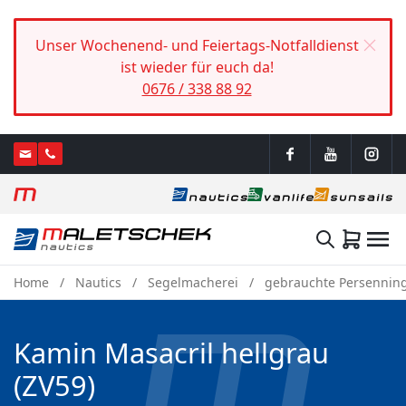
Unser Wochenend- und Feiertags-Notfalldienst
ist wieder für euch da!
0676 / 338 88 92
Home
Nautics
Segelmacherei
gebrauchte Persenning
Kamin Masacril hellgrau
(ZV59)