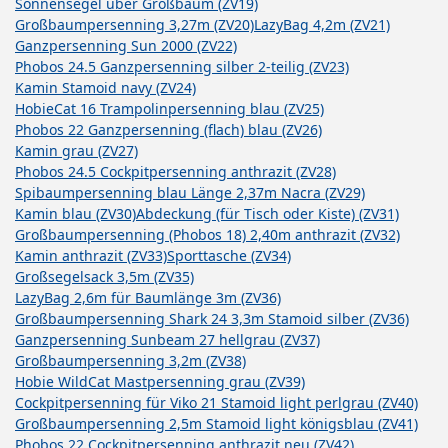
Sonnensegel über Großbaum (ZV19)
Großbaumpersenning 3,27m (ZV20)
LazyBag 4,2m (ZV21)
Ganzpersenning Sun 2000 (ZV22)
Phobos 24.5 Ganzpersenning silber 2-teilig (ZV23)
Kamin Stamoid navy (ZV24)
HobieCat 16 Trampolinpersenning blau (ZV25)
Phobos 22 Ganzpersenning (flach) blau (ZV26)
Kamin grau (ZV27)
Phobos 24.5 Cockpitpersenning anthrazit (ZV28)
Spibaumpersenning blau Länge 2,37m Nacra (ZV29)
Kamin blau (ZV30)
Abdeckung (für Tisch oder Kiste) (ZV31)
Großbaumpersenning (Phobos 18) 2,40m anthrazit (ZV32)
Kamin anthrazit (ZV33)
Sporttasche (ZV34)
Großsegelsack 3,5m (ZV35)
LazyBag 2,6m für Baumlänge 3m (ZV36)
Großbaumpersenning Shark 24 3,3m Stamoid silber (ZV36)
Ganzpersenning Sunbeam 27 hellgrau (ZV37)
Großbaumpersenning 3,2m (ZV38)
Hobie WildCat Mastpersenning grau (ZV39)
Cockpitpersenning für Viko 21 Stamoid light perlgrau (ZV40)
Großbaumpersenning 2,5m Stamoid light königsblau (ZV41)
Phobos 22 Cockpitpersenning anthrazit neu (ZV42)