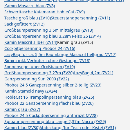
Kamin Masacril blau (ZV8)
Schwerttasche Katamaran HobieCat (ZV9)
Tasche groß blau (ZV10)
Steuerstandpersenning (ZV11)
Sack gefüttert (ZV12)
Großbaumpersenning 3,5m mittelgrau (ZV13)
Großbaumpersenning blau 3,28m Peiso 25 (ZV14)
Kamin Mascril silber (ZV14)
Kamin grau (ZV15)
Cockpitpersenning Phobos 24 (ZV16)
LazyBag für ca. 5,5m Baumlänge Masacril hellgrau (ZV17)
Bimini inkl. Verhüterli ohne Gestänge (ZV18)
Sonnensegel über Großbaum (ZV19)
Großbaumpersenning 3,27m (ZV20)
LazyBag 4,2m (ZV21)
Ganzpersenning Sun 2000 (ZV22)
Phobos 24.5 Ganzpersenning silber 2-teilig (ZV23)
Kamin Stamoid navy (ZV24)
HobieCat 16 Trampolinpersenning blau (ZV25)
Phobos 22 Ganzpersenning (flach) blau (ZV26)
Kamin grau (ZV27)
Phobos 24.5 Cockpitpersenning anthrazit (ZV28)
Spibaumpersenning blau Länge 2,37m Nacra (ZV29)
Kamin blau (ZV30)
Abdeckung (für Tisch oder Kiste) (ZV31)