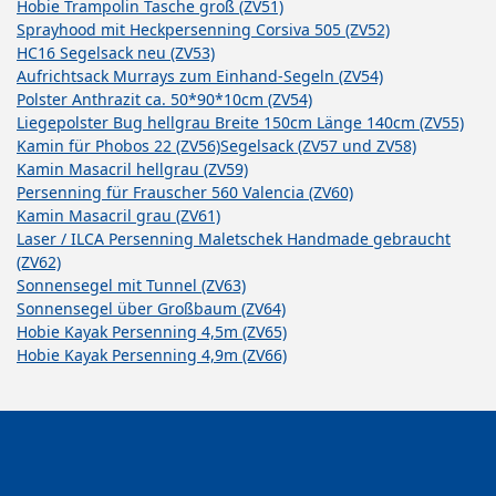
Hobie Trampolin Tasche groß (ZV51)
Sprayhood mit Heckpersenning Corsiva 505 (ZV52)
HC16 Segelsack neu (ZV53)
Aufrichtsack Murrays zum Einhand-Segeln (ZV54)
Polster Anthrazit ca. 50*90*10cm (ZV54)
Liegepolster Bug hellgrau Breite 150cm Länge 140cm (ZV55)
Kamin für Phobos 22 (ZV56)
Segelsack (ZV57 und ZV58)
Kamin Masacril hellgrau (ZV59)
Persenning für Frauscher 560 Valencia (ZV60)
Kamin Masacril grau (ZV61)
Laser / ILCA Persenning Maletschek Handmade gebraucht
(ZV62)
Sonnensegel mit Tunnel (ZV63)
Sonnensegel über Großbaum (ZV64)
Hobie Kayak Persenning 4,5m (ZV65)
Hobie Kayak Persenning 4,9m (ZV66)