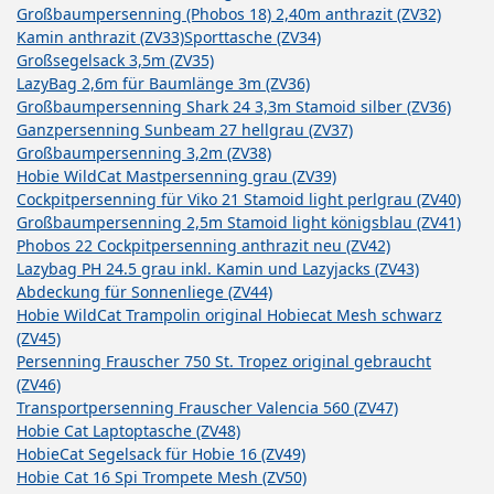
Großbaumpersenning (Phobos 18) 2,40m anthrazit (ZV32)
Kamin anthrazit (ZV33)
Sporttasche (ZV34)
Großsegelsack 3,5m (ZV35)
LazyBag 2,6m für Baumlänge 3m (ZV36)
Großbaumpersenning Shark 24 3,3m Stamoid silber (ZV36)
Ganzpersenning Sunbeam 27 hellgrau (ZV37)
Großbaumpersenning 3,2m (ZV38)
Hobie WildCat Mastpersenning grau (ZV39)
Cockpitpersenning für Viko 21 Stamoid light perlgrau (ZV40)
Großbaumpersenning 2,5m Stamoid light königsblau (ZV41)
Phobos 22 Cockpitpersenning anthrazit neu (ZV42)
Lazybag PH 24.5 grau inkl. Kamin und Lazyjacks (ZV43)
Abdeckung für Sonnenliege (ZV44)
Hobie WildCat Trampolin original Hobiecat Mesh schwarz
(ZV45)
Persenning Frauscher 750 St. Tropez original gebraucht
(ZV46)
Transportpersenning Frauscher Valencia 560 (ZV47)
Hobie Cat Laptoptasche (ZV48)
HobieCat Segelsack für Hobie 16 (ZV49)
Hobie Cat 16 Spi Trompete Mesh (ZV50)