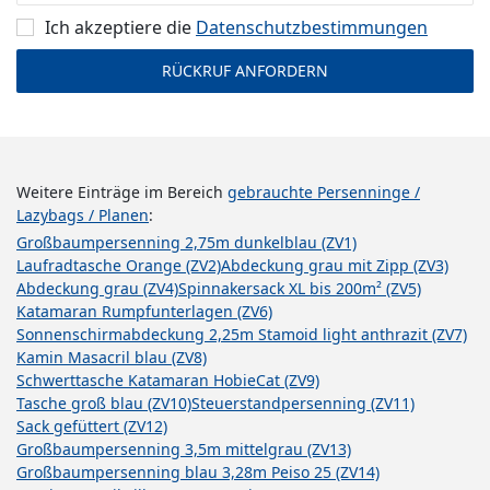
Ich akzeptiere die
Datenschutz­bestimmungen
Weitere Einträge im Bereich
gebrauchte Persenninge /
Lazybags / Planen
:
Großbaumpersenning 2,75m dunkelblau (ZV1)
Laufradtasche Orange (ZV2)
Abdeckung grau mit Zipp (ZV3)
Abdeckung grau (ZV4)
Spinnakersack XL bis 200m² (ZV5)
Katamaran Rumpfunterlagen (ZV6)
Sonnenschirmabdeckung 2,25m Stamoid light anthrazit (ZV7)
Kamin Masacril blau (ZV8)
Schwerttasche Katamaran HobieCat (ZV9)
Tasche groß blau (ZV10)
Steuerstandpersenning (ZV11)
Sack gefüttert (ZV12)
Großbaumpersenning 3,5m mittelgrau (ZV13)
Großbaumpersenning blau 3,28m Peiso 25 (ZV14)