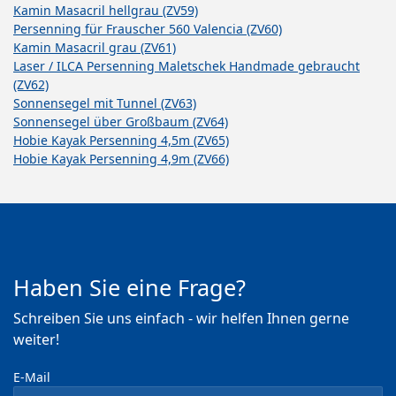
Kamin Masacril hellgrau (ZV59)
Persenning für Frauscher 560 Valencia (ZV60)
Kamin Masacril grau (ZV61)
Laser / ILCA Persenning Maletschek Handmade gebraucht
(ZV62)
Sonnensegel mit Tunnel (ZV63)
Sonnensegel über Großbaum (ZV64)
Hobie Kayak Persenning 4,5m (ZV65)
Hobie Kayak Persenning 4,9m (ZV66)
Haben Sie eine Frage?
Schreiben Sie uns einfach - wir helfen Ihnen gerne
weiter!
E-Mail