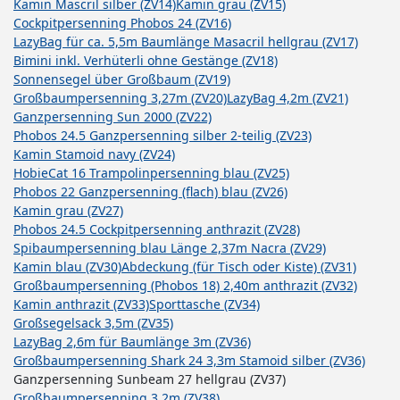
Kamin Mascril silber (ZV14)
Kamin grau (ZV15)
Cockpitpersenning Phobos 24 (ZV16)
LazyBag für ca. 5,5m Baumlänge Masacril hellgrau (ZV17)
Bimini inkl. Verhüterli ohne Gestänge (ZV18)
Sonnensegel über Großbaum (ZV19)
Großbaumpersenning 3,27m (ZV20)
LazyBag 4,2m (ZV21)
Ganzpersenning Sun 2000 (ZV22)
Phobos 24.5 Ganzpersenning silber 2-teilig (ZV23)
Kamin Stamoid navy (ZV24)
HobieCat 16 Trampolinpersenning blau (ZV25)
Phobos 22 Ganzpersenning (flach) blau (ZV26)
Kamin grau (ZV27)
Phobos 24.5 Cockpitpersenning anthrazit (ZV28)
Spibaumpersenning blau Länge 2,37m Nacra (ZV29)
Kamin blau (ZV30)
Abdeckung (für Tisch oder Kiste) (ZV31)
Großbaumpersenning (Phobos 18) 2,40m anthrazit (ZV32)
Kamin anthrazit (ZV33)
Sporttasche (ZV34)
Großsegelsack 3,5m (ZV35)
LazyBag 2,6m für Baumlänge 3m (ZV36)
Großbaumpersenning Shark 24 3,3m Stamoid silber (ZV36)
Ganzpersenning Sunbeam 27 hellgrau (ZV37)
Großbaumpersenning 3,2m (ZV38)