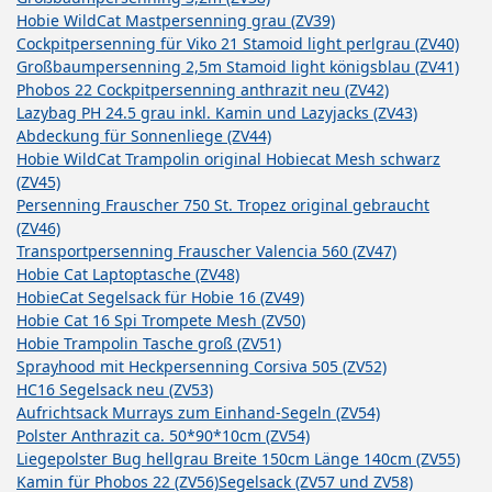
Hobie WildCat Mastpersenning grau (ZV39)
Cockpitpersenning für Viko 21 Stamoid light perlgrau (ZV40)
Großbaumpersenning 2,5m Stamoid light königsblau (ZV41)
Phobos 22 Cockpitpersenning anthrazit neu (ZV42)
Lazybag PH 24.5 grau inkl. Kamin und Lazyjacks (ZV43)
Abdeckung für Sonnenliege (ZV44)
Hobie WildCat Trampolin original Hobiecat Mesh schwarz
(ZV45)
Persenning Frauscher 750 St. Tropez original gebraucht
(ZV46)
Transportpersenning Frauscher Valencia 560 (ZV47)
Hobie Cat Laptoptasche (ZV48)
HobieCat Segelsack für Hobie 16 (ZV49)
Hobie Cat 16 Spi Trompete Mesh (ZV50)
Hobie Trampolin Tasche groß (ZV51)
Sprayhood mit Heckpersenning Corsiva 505 (ZV52)
HC16 Segelsack neu (ZV53)
Aufrichtsack Murrays zum Einhand-Segeln (ZV54)
Polster Anthrazit ca. 50*90*10cm (ZV54)
Liegepolster Bug hellgrau Breite 150cm Länge 140cm (ZV55)
Kamin für Phobos 22 (ZV56)
Segelsack (ZV57 und ZV58)