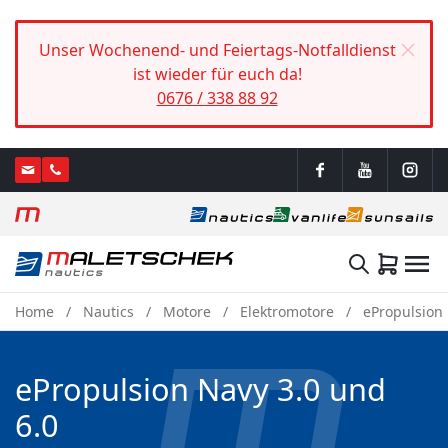
Unser Wochenend- und Feiertags-Notfalldienst
ist wieder für euch da!
0676 / 338 88 92
Home
Nautics
Motore
Elektromotore
ePropulsion
ePropulsion Navy 3.0 und
6.0