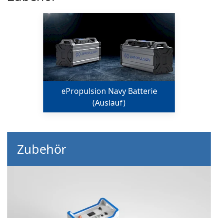
ePropulsion Navy Batterie
(Auslauf)
Zubehör