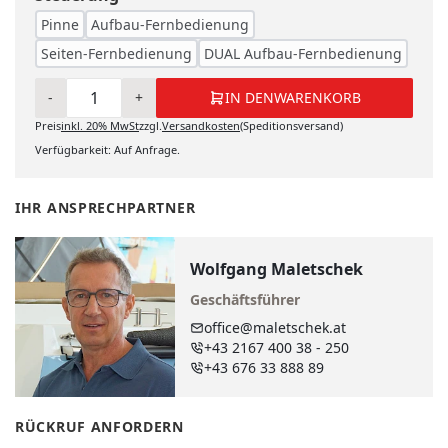
Pinne
Aufbau-Fernbedienung
Seiten-Fernbedienung
DUAL Aufbau-Fernbedienung
-
+
IN DEN
WARENKORB
Preis
inkl.
20%
MwSt
zzgl.
Versandkosten
(Speditionsversand)
IN DEN WARENKORB
Verfügbarkeit: Auf Anfrage.
IHR ANSPRECHPARTNER
Wolfgang Maletschek
Geschäftsführer
office@maletschek.at
+43 2167 400 38 - 250
+43 676 33 888 89
RÜCKRUF ANFORDERN