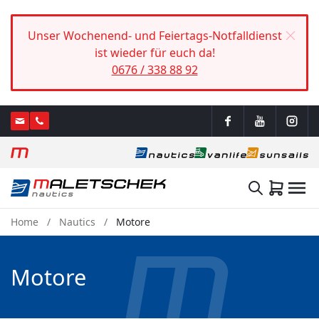
Unser Wochenend- und Feiertags-Notfalldienst
ist wieder für euch da!
0676 / 338 88 92
Home
Nautics
Motore
Motore