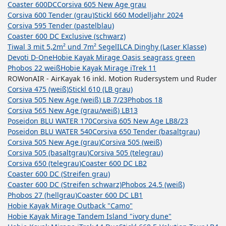
Coaster 600DC
Corsiva 605 New Age grau
Corsiva 600 Tender (grau)
Stickl 660 Modelljahr 2024
Corsiva 595 Tender (pastelblau)
Coaster 600 DC Exclusive (schwarz)
Tiwal 3 mit 5,2m² und 7m² Segel
ILCA Dinghy (Laser Klasse)
Devoti D-One
Hobie Kayak Mirage Oasis seagrass green
Phobos 22 weiß
Hobie Kayak Mirage iTrek 11
ROWonAIR - AirKayak 16 inkl. Motion Rudersystem und Ruder
Corsiva 475 (weiß)
Stickl 610 (LB grau)
Corsiva 505 New Age (weiß) LB 7/23
Phobos 18
Corsiva 565 New Age (grau/weiß) LB13
Poseidon BLU WATER 170
Corsiva 605 New Age LB8/23
Poseidon BLU WATER 540
Corsiva 650 Tender (basaltgrau)
Corsiva 505 New Age (grau)
Corsiva 505 (weiß)
Corsiva 505 (basaltgrau)
Corsiva 505 (telegrau)
Corsiva 650 (telegrau)
Coaster 600 DC LB2
Coaster 600 DC (Streifen grau)
Coaster 600 DC (Streifen schwarz)
Phobos 24.5 (weiß)
Phobos 27 (hellgrau)
Coaster 600 DC LB1
Hobie Kayak Mirage Outback "Camo"
Hobie Kayak Mirage Tandem Island "ivory dune"