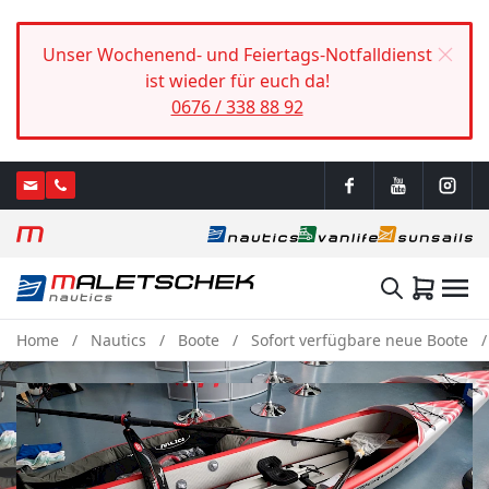
Unser Wochenend- und Feiertags-Notfalldienst
ist wieder für euch da!
0676 / 338 88 92
Home
Nautics
Boote
Sofort verfügbare neue Boote