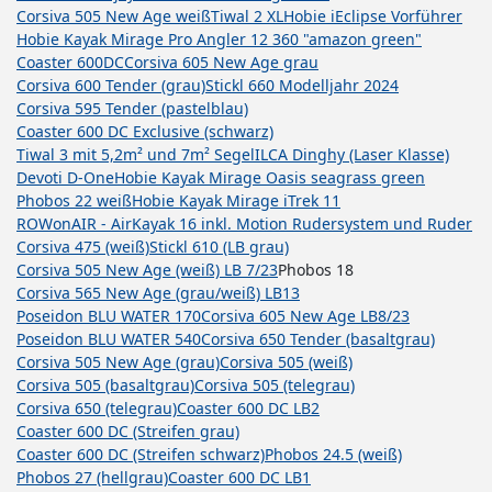
Corsiva 505 New Age weiß
Tiwal 2 XL
Hobie iEclipse Vorführer
Hobie Kayak Mirage Pro Angler 12 360 "amazon green"
Coaster 600DC
Corsiva 605 New Age grau
Corsiva 600 Tender (grau)
Stickl 660 Modelljahr 2024
Corsiva 595 Tender (pastelblau)
Coaster 600 DC Exclusive (schwarz)
Tiwal 3 mit 5,2m² und 7m² Segel
ILCA Dinghy (Laser Klasse)
Devoti D-One
Hobie Kayak Mirage Oasis seagrass green
Phobos 22 weiß
Hobie Kayak Mirage iTrek 11
ROWonAIR - AirKayak 16 inkl. Motion Rudersystem und Ruder
Corsiva 475 (weiß)
Stickl 610 (LB grau)
Corsiva 505 New Age (weiß) LB 7/23
Phobos 18
Corsiva 565 New Age (grau/weiß) LB13
Poseidon BLU WATER 170
Corsiva 605 New Age LB8/23
Poseidon BLU WATER 540
Corsiva 650 Tender (basaltgrau)
Corsiva 505 New Age (grau)
Corsiva 505 (weiß)
Corsiva 505 (basaltgrau)
Corsiva 505 (telegrau)
Corsiva 650 (telegrau)
Coaster 600 DC LB2
Coaster 600 DC (Streifen grau)
Coaster 600 DC (Streifen schwarz)
Phobos 24.5 (weiß)
Phobos 27 (hellgrau)
Coaster 600 DC LB1