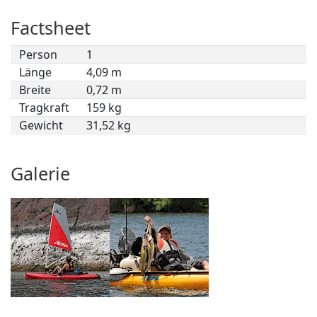
Factsheet
Person
1
Länge
4,09 m
Breite
0,72 m
Tragkraft
159 kg
Gewicht
31,52 kg
Galerie