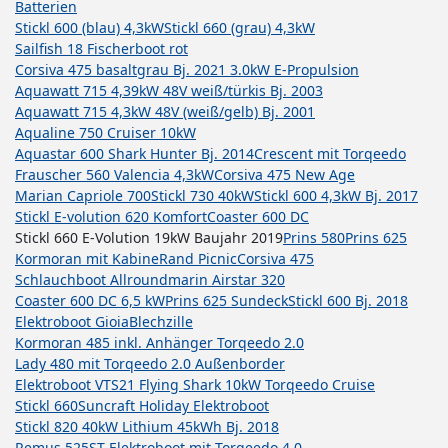
Batterien
Stickl 600 (blau) 4,3kW
Stickl 660 (grau) 4,3kW
Sailfish 18 Fischerboot rot
Corsiva 475 basaltgrau Bj. 2021 3.0kW E-Propulsion
Aquawatt 715 4,39kW 48V weiß/türkis Bj. 2003
Aquawatt 715 4,3kW 48V (weiß/gelb) Bj. 2001
Aqualine 750 Cruiser 10kW
Aquastar 600 Shark Hunter Bj. 2014
Crescent mit Torqeedo
Frauscher 560 Valencia 4,3kW
Corsiva 475 New Age
Marian Capriole 700
Stickl 730 40kW
Stickl 600 4,3kW Bj. 2017
Stickl E-volution 620 Komfort
Coaster 600 DC
Stickl 660 E-Volution 19kW Baujahr 2019
Prins 580
Prins 625
Kormoran mit Kabine
Rand Picnic
Corsiva 475
Schlauchboot Allroundmarin Airstar 320
Coaster 600 DC 6,5 kW
Prins 625 Sundeck
Stickl 600 Bj. 2018
Elektroboot Gioia
Blechzille
Kormoran 485 inkl. Anhänger Torqeedo 2.0
Lady 480 mit Torqeedo 2.0 Außenborder
Elektroboot VTS21 Flying Shark 10kW Torqeedo Cruise
Stickl 660
Suncraft Holiday Elektroboot
Stickl 820 40kW Lithium 45kWh Bj. 2018
Remus 525ST Elektroboot mit Torqeedo 4.0