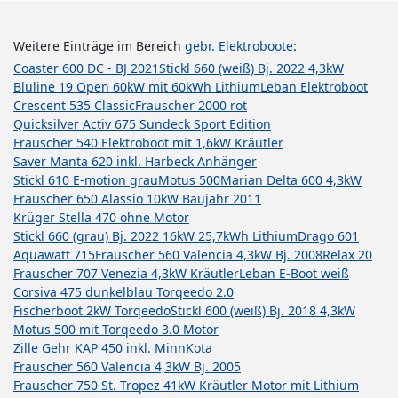
Weitere Einträge im Bereich
gebr. Elektroboote
:
Coaster 600 DC - BJ 2021
Stickl 660 (weiß) Bj. 2022 4,3kW
Bluline 19 Open 60kW mit 60kWh Lithium
Leban Elektroboot
Crescent 535 Classic
Frauscher 2000 rot
Quicksilver Activ 675 Sundeck Sport Edition
Frauscher 540 Elektroboot mit 1,6kW Kräutler
Saver Manta 620 inkl. Harbeck Anhänger
Stickl 610 E-motion grau
Motus 500
Marian Delta 600 4,3kW
Frauscher 650 Alassio 10kW Baujahr 2011
Krüger Stella 470 ohne Motor
Stickl 660 (grau) Bj. 2022 16kW 25,7kWh Lithium
Drago 601
Aquawatt 715
Frauscher 560 Valencia 4,3kW Bj. 2008
Relax 20
Frauscher 707 Venezia 4,3kW Kräutler
Leban E-Boot weiß
Corsiva 475 dunkelblau Torqeedo 2.0
Fischerboot 2kW Torqeedo
Stickl 600 (weiß) Bj. 2018 4,3kW
Motus 500 mit Torqeedo 3.0 Motor
Zille Gehr KAP 450 inkl. MinnKota
Frauscher 560 Valencia 4,3kW Bj. 2005
Frauscher 750 St. Tropez 41kW Kräutler Motor mit Lithium