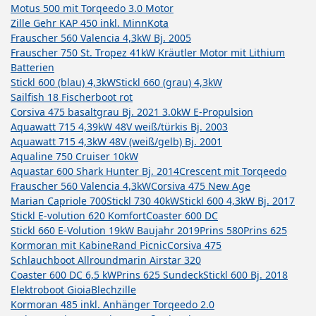
Motus 500 mit Torqeedo 3.0 Motor
Zille Gehr KAP 450 inkl. MinnKota
Frauscher 560 Valencia 4,3kW Bj. 2005
Frauscher 750 St. Tropez 41kW Kräutler Motor mit Lithium
Batterien
Stickl 600 (blau) 4,3kW
Stickl 660 (grau) 4,3kW
Sailfish 18 Fischerboot rot
Corsiva 475 basaltgrau Bj. 2021 3.0kW E-Propulsion
Aquawatt 715 4,39kW 48V weiß/türkis Bj. 2003
Aquawatt 715 4,3kW 48V (weiß/gelb) Bj. 2001
Aqualine 750 Cruiser 10kW
Aquastar 600 Shark Hunter Bj. 2014
Crescent mit Torqeedo
Frauscher 560 Valencia 4,3kW
Corsiva 475 New Age
Marian Capriole 700
Stickl 730 40kW
Stickl 600 4,3kW Bj. 2017
Stickl E-volution 620 Komfort
Coaster 600 DC
Stickl 660 E-Volution 19kW Baujahr 2019
Prins 580
Prins 625
Kormoran mit Kabine
Rand Picnic
Corsiva 475
Schlauchboot Allroundmarin Airstar 320
Coaster 600 DC 6,5 kW
Prins 625 Sundeck
Stickl 600 Bj. 2018
Elektroboot Gioia
Blechzille
Kormoran 485 inkl. Anhänger Torqeedo 2.0