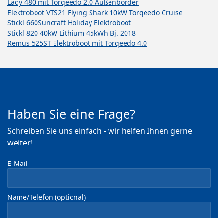
Lady 480 mit Torqeedo 2.0 Außenborder
Elektroboot VTS21 Flying Shark 10kW Torqeedo Cruise
Stickl 660
Suncraft Holiday Elektroboot
Stickl 820 40kW Lithium 45kWh Bj. 2018
Remus 525ST Elektroboot mit Torqeedo 4.0
Haben Sie eine Frage?
Schreiben Sie uns einfach - wir helfen Ihnen gerne
weiter!
E-Mail
Name/Telefon (optional)