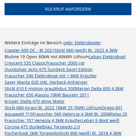
Weitere Einträge im Bereich
gebr. Elektroboote
:
Coaster 600 DC - BJ 2021
Stickl 660 (weiß) Bj. 2022 4,3kW
Bluline 19 Open 60kW mit 60kWh Lithium
Leban Elektroboot
Crescent 535 Classic
Frauscher 2000 rot
Quicksilver Activ 675 Sundeck Sport Edition
Frauscher 540 Elektroboot mit 1,6kW Kräutler
Saver Manta 620 inkl. Harbeck Anhänger
Stickl 610 E-motion grau
Motus 500
Marian Delta 600 4,3kW
Frauscher 650 Alassio 10kW Baujahr 2011
Krüger Stella 470 ohne Motor
Stickl 660 (grau) Bj. 2022 16kW 25,7kWh Lithium
Drago 601
Aquawatt 715
Frauscher 560 Valencia 4,3kW Bj. 2008
Relax 20
Frauscher 707 Venezia 4,3kW Kräutler
Leban E-Boot weiß
Corsiva 475 dunkelblau Torqeedo 2.0
Fischerboot 2kW Torqeedo
Stickl 600 (weiß) Bj. 2018 4,3kW