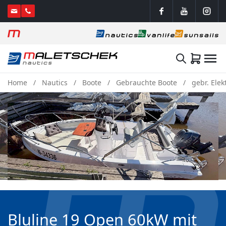
Home
Nautics
Boote
Gebrauchte Boote
gebr. Elek
Bluline 19 Open 60kW mit