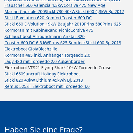
Frauscher 560 Valencia 4,3kW
Corsiva 475 New Age
Marian Capriole 700
Stickl 730 40kW
Stickl 600 4,3kW Bj. 2017
Stickl E-volution 620 Komfort
Coaster 600 DC
Stickl 660 E-Volution 19kW Baujahr 2019
Prins 580
Prins 625
Kormoran mit Kabine
Rand Picnic
Corsiva 475
Schlauchboot Allroundmarin Airstar 320
Coaster 600 DC 6,5 kW
Prins 625 Sundeck
Stickl 600 Bj. 2018
Elektroboot Gioia
Blechzille
Kormoran 485 inkl. Anhänger Torqeedo 2.0
Lady 480 mit Torqeedo 2.0 Außenborder
Elektroboot VTS21 Flying Shark 10kW Torqeedo Cruise
Stickl 660
Suncraft Holiday Elektroboot
Stickl 820 40kW Lithium 45kWh Bj. 2018
Remus 525ST Elektroboot mit Torqeedo 4.0
Haben Sie eine Frage?