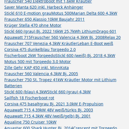
Frauscher 540 Elektroboot mit 1,6kW Kräutler
Saver Manta 620 inkl. Harbeck Anhänger
Stickl 610 E-motion grau
Motus 500
Marian Delta 600 4,3kW
Frauscher 650 Alassio 10kW Baujahr 2011
Krüger Stella 470 ohne Motor
Stickl 660 (grau) Bj. 2022 16kW 25,7kWh Lithium
Drago 601
Aquawatt 715
Frauscher 560 Valencia 4,3kW Bj. 2008
Relax 20
Frauscher 707 Venezia 4,3kW Kräutler
Leban E-Boot weiß
Corsiva 475 dunkelblau Torqeedo 2.0
Fischerboot 2kW Torqeedo
Stickl 600 (weiß) Bj. 2018 4,3kW
Motus 500 mit Torqeedo 3.0 Motor
Zille Gehr KAP 450 inkl. MinnKota
Frauscher 560 Valencia 4,3kW Bj. 2005
Frauscher 750 St. Tropez 41kW Kräutler Motor mit Lithium
Batterien
Stickl 600 (blau) 4,3kW
Stickl 660 (grau) 4,3kW
Sailfish 18 Fischerboot rot
Corsiva 475 basaltgrau Bj. 2021 3.0kW E-Propulsion
Aquawatt 715 4,39kW 48V weiß/türkis Bj. 2003
Aquawatt 715 4,3kW 48V (weiß/gelb) Bj. 2001
Aqualine 750 Cruiser 10kW
Aquastar 600 Shark Hunter Bj. 2014
Crescent mit Torqeedo