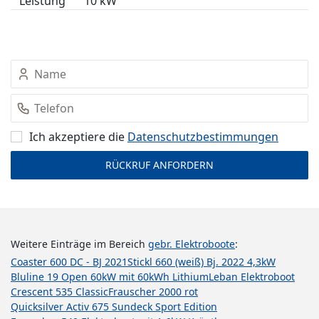
Leistung
10 kW
Ich akzeptiere die
Datenschutz­bestimmungen
Weitere Einträge im Bereich
gebr. Elektroboote
:
Coaster 600 DC - BJ 2021
Stickl 660 (weiß) Bj. 2022 4,3kW
Bluline 19 Open 60kW mit 60kWh Lithium
Leban Elektroboot
Crescent 535 Classic
Frauscher 2000 rot
Quicksilver Activ 675 Sundeck Sport Edition