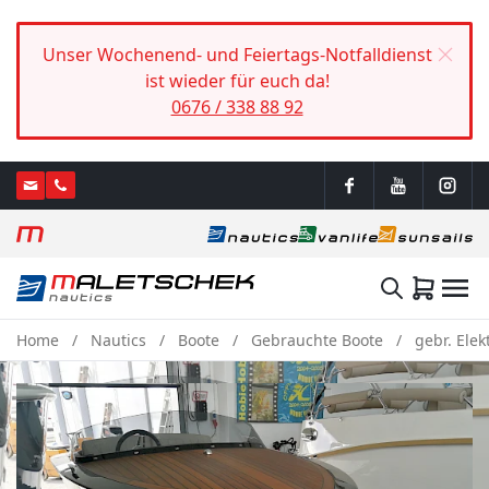
Unser Wochenend- und Feiertags-Notfalldienst
ist wieder für euch da!
0676 / 338 88 92
Home
Nautics
Boote
Gebrauchte Boote
gebr. Elek