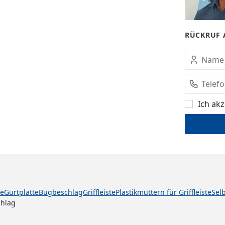
RÜCKRUF 
Ich akz
ce
Gurtplatte
Bugbeschlag
Griffleiste
Plastikmuttern für Griffleiste
Sel
chlag