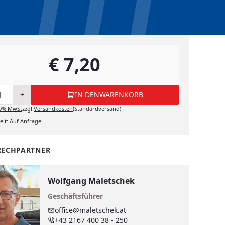
€ 7,20
+
IN DEN
WARENKORB
0%
MwSt
zzgl.
Versandkosten
(Standardversand)
it: Auf Anfrage.
RECHPARTNER
Wolfgang Maletschek
Geschäftsführer
office@maletschek.at
+43 2167 400 38 - 250