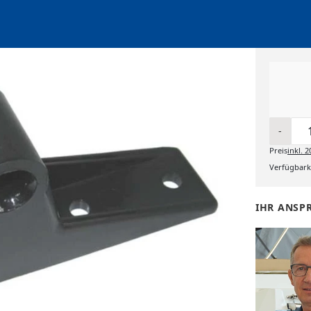
-
Preis
inkl.
2
Verfügbarke
IHR ANSP