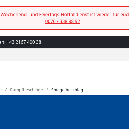
Wochenend- und Feiertags-Notfalldienst ist wieder für euc
0676 / 338 88 92
an:
+43 2167 400 38
e
Rumpfbeschläge
Spiegelbeschlag