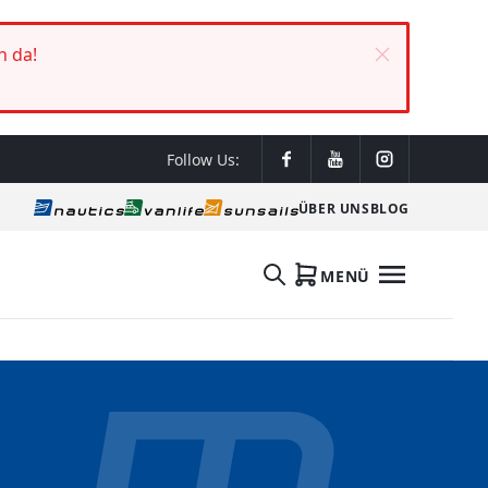
h da!
Follow Us:
ÜBER UNS
BLOG
MENÜ