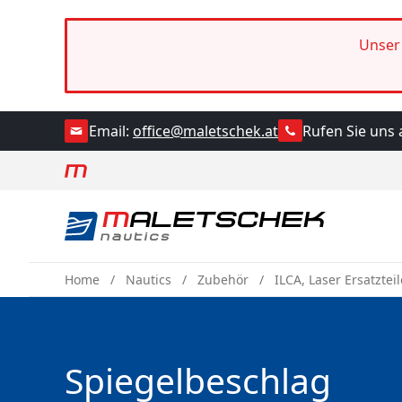
Unser 
Rufen Sie uns 
Email:
office@maletschek.at
Home
Nautics
Zubehör
ILCA, Laser Ersatzteil
Spiegelbeschlag