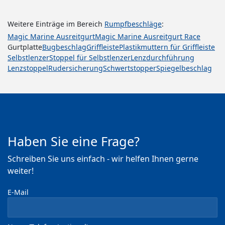
Weitere Einträge im Bereich
Rumpfbeschläge
:
Magic Marine Ausreitgurt
Magic Marine Ausreitgurt Race
Gurtplatte
Bugbeschlag
Griffleiste
Plastikmuttern für Griffleiste
Selbstlenzer
Stoppel für Selbstlenzer
Lenzdurchführung
Lenzstoppel
Rudersicherung
Schwertstopper
Spiegelbeschlag
Haben Sie eine Frage?
Schreiben Sie uns einfach - wir helfen Ihnen gerne
weiter!
E-Mail