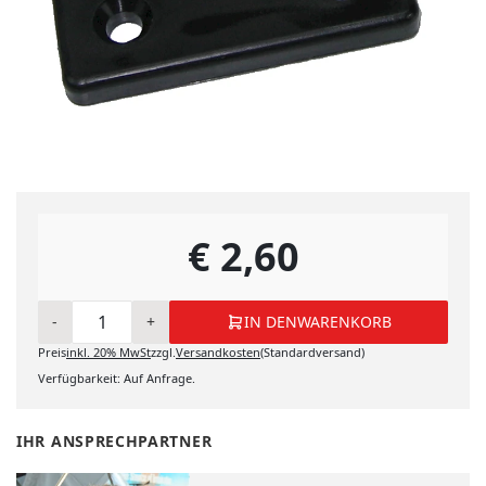
€ 2,60
-
+
IN DEN
WARENKORB
Preis
inkl.
20%
MwSt
zzgl.
Versandkosten
(Standardversand)
IN DEN WARENKORB
Verfügbarkeit: Auf Anfrage.
IHR ANSPRECHPARTNER