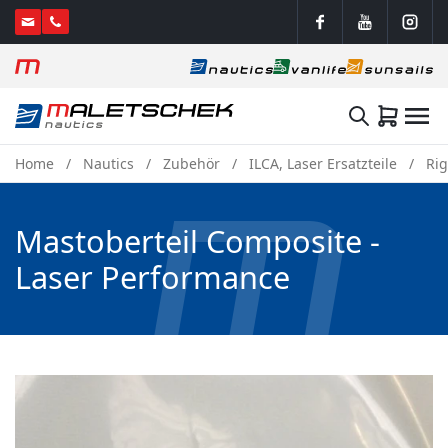
Home
Nautics
Zubehör
ILCA, Laser Ersatzteile
Ri
Mastoberteil Composite -
Laser Performance