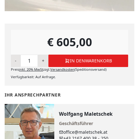
€ 605,00
-
+
IN DEN
WARENKORB
Preis
inkl.
20%
MwSt
zzgl.
Versandkosten
(Speditionsversand)
IN DEN WARENKORB
Verfügbarkeit: Auf Anfrage.
IHR ANSPRECHPARTNER
Wolfgang Maletschek
Geschäftsführer
office@maletschek.at
+43 2167 400 38 - 250