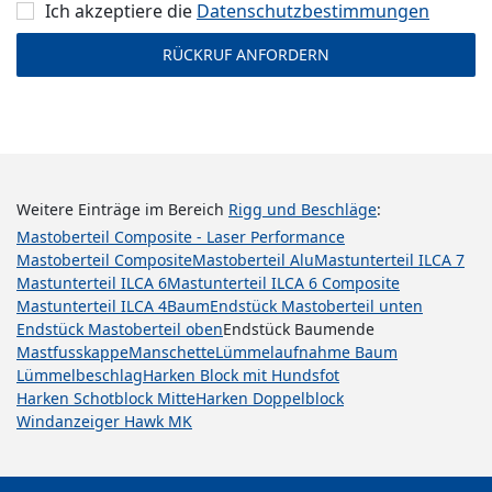
Ich akzeptiere die
Datenschutz­bestimmungen
Weitere Einträge im Bereich
Rigg und Beschläge
:
Mastoberteil Composite - Laser Performance
Mastoberteil Composite
Mastoberteil Alu
Mastunterteil ILCA 7
Mastunterteil ILCA 6
Mastunterteil ILCA 6 Composite
Mastunterteil ILCA 4
Baum
Endstück Mastoberteil unten
Endstück Mastoberteil oben
Endstück Baumende
Mastfusskappe
Manschette
Lümmelaufnahme Baum
Lümmelbeschlag
Harken Block mit Hundsfot
Harken Schotblock Mitte
Harken Doppelblock
Windanzeiger Hawk MK