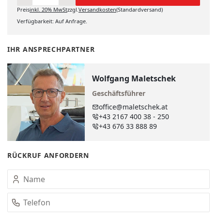
Preis
inkl.
20%
MwSt
zzgl.
Versandkosten
(Standardversand)
IN DEN WARENKORB
Verfügbarkeit: Auf Anfrage.
IHR ANSPRECHPARTNER
Wolfgang Maletschek
Geschäftsführer
office@maletschek.at
+43 2167 400 38 - 250
+43 676 33 888 89
RÜCKRUF ANFORDERN