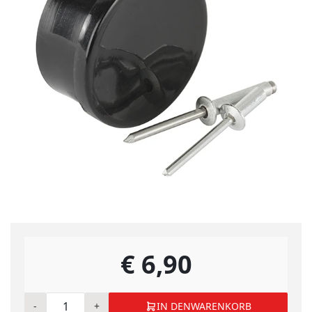
€ 6,90
-
+
IN DEN
WARENKORB