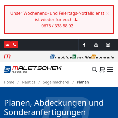
Unser Wochenend- und Feiertags-Notfalldienst
ist wieder für euch da!
0676 / 338 88 92
Home
Nautics
Segelmacherei
Planen
Planen, Abdeckungen und
Sonderanfertigungen