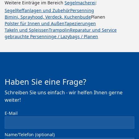
Weitere Einträge im Bereich
Segelmacherei
:
Segel
Reffanlagen und Zubehör
Persenning
Bimini, Sprayhood, Verdeck, Kuchenbude
Planen
Polster für Innen und Außen
Tapezierungen
Takeln und Spleissen
Trampolin
Reparatur und Service
gebrauchte Persenninge / Lazybags / Planen
Haben Sie eine Frage?
Schreiben Sie uns einfach - wir helfen Ihnen gerne
weiter!
E-Mail
Name/Telefon (optional)