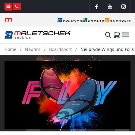
Home
Nautics
Boardsport
Neilpryde Wings und Foils