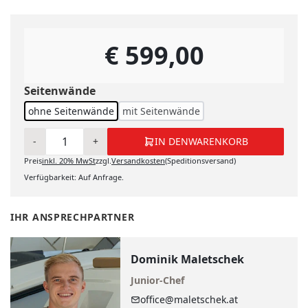
€ 599,00
Seitenwände
ohne Seitenwände
mit Seitenwände
-
+
IN DEN
WARENKORB
Preis
inkl.
20%
MwSt
zzgl.
Versandkosten
(Speditionsversand)
IN DEN WARENKORB
Verfügbarkeit: Auf Anfrage.
IHR ANSPRECHPARTNER
Dominik Maletschek
Junior-Chef
office@maletschek.at