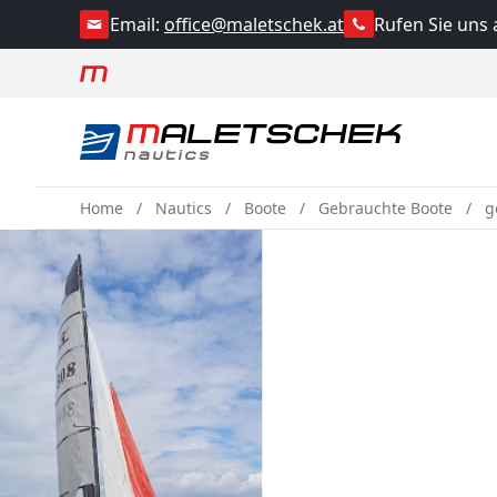
Rufen Sie uns 
Email:
office@maletschek.at
Home
Nautics
Boote
Gebrauchte Boote
g