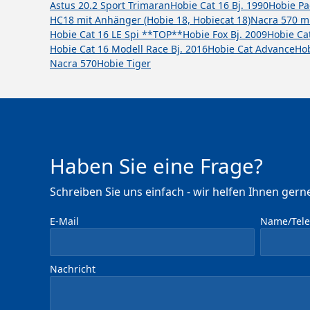
Astus 20.2 Sport Trimaran
Hobie Cat 16 Bj. 1990
Hobie Pac
HC18 mit Anhänger (Hobie 18, Hobiecat 18)
Nacra 570 mi
Hobie Cat 16 LE Spi **TOP**
Hobie Fox Bj. 2009
Hobie Cat
Hobie Cat 16 Modell Race Bj. 2016
Hobie Cat Advance
Hob
Nacra 570
Hobie Tiger
Haben Sie eine Frage?
Schreiben Sie uns einfach - wir helfen Ihnen gerne
E-Mail
Name/Telef
Nachricht