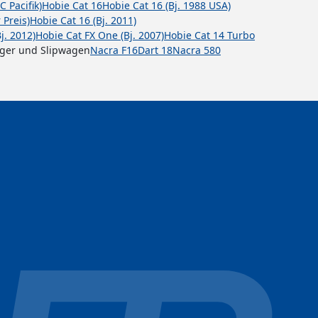
C Pacifik)
Hobie Cat 16
Hobie Cat 16 (Bj. 1988 USA)
 Preis)
Hobie Cat 16 (Bj. 2011)
j. 2012)
Hobie Cat FX One (Bj. 2007)
Hobie Cat 14 Turbo
nger und Slipwagen
Nacra F16
Dart 18
Nacra 580