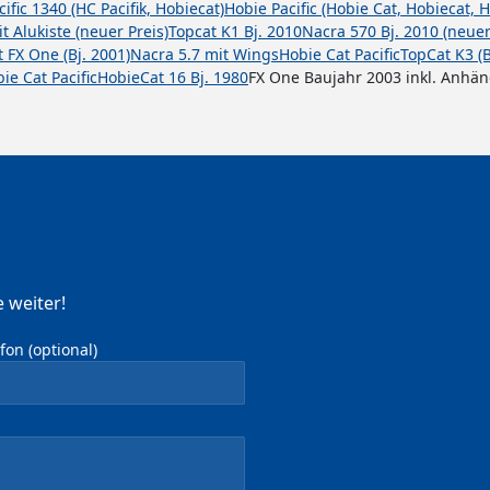
ific 1340 (HC Pacifik, Hobiecat)
Hobie Pacific (Hobie Cat, Hobiecat, H
t Alukiste (neuer Preis)
Topcat K1 Bj. 2010
Nacra 570 Bj. 2010 (neuer
 FX One (Bj. 2001)
Nacra 5.7 mit Wings
Hobie Cat Pacific
TopCat K3 (B
ie Cat Pacific
HobieCat 16 Bj. 1980
FX One Baujahr 2003 inkl. Anhä
 weiter!
on (optional)