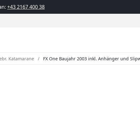
an:
+43 2167 400 38
ebr. Katamarane
FX One Baujahr 2003 inkl. Anhänger und Sli