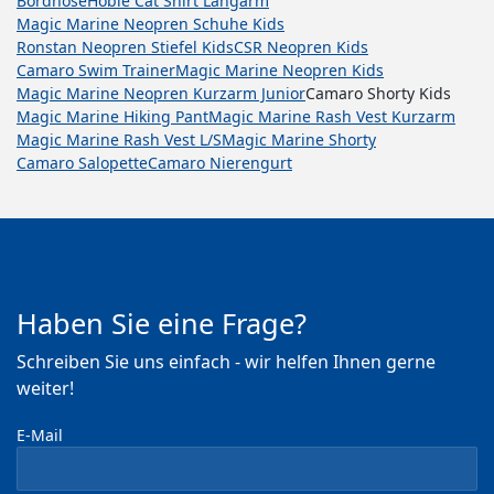
Bordhose
Hobie Cat Shirt Langarm
Magic Marine Neopren Schuhe Kids
Ronstan Neopren Stiefel Kids
CSR Neopren Kids
Camaro Swim Trainer
Magic Marine Neopren Kids
Magic Marine Neopren Kurzarm Junior
Camaro Shorty Kids
Magic Marine Hiking Pant
Magic Marine Rash Vest Kurzarm
Magic Marine Rash Vest L/S
Magic Marine Shorty
Camaro Salopette
Camaro Nierengurt
Haben Sie eine Frage?
Schreiben Sie uns einfach - wir helfen Ihnen gerne
weiter!
E-Mail