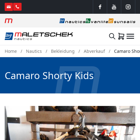
Home
Nautics
Bekleidung
Abverkauf
Camaro Shor
Camaro Shorty Kids