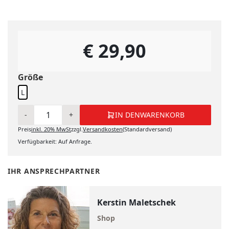
€ 29,90
Größe
L
-
+
IN DEN
WARENKORB
Preis
inkl.
20%
MwSt
zzgl.
Versandkosten
(Standardversand)
IN DEN WARENKORB
Verfügbarkeit: Auf Anfrage.
IHR ANSPRECHPARTNER
Kerstin Maletschek
Shop