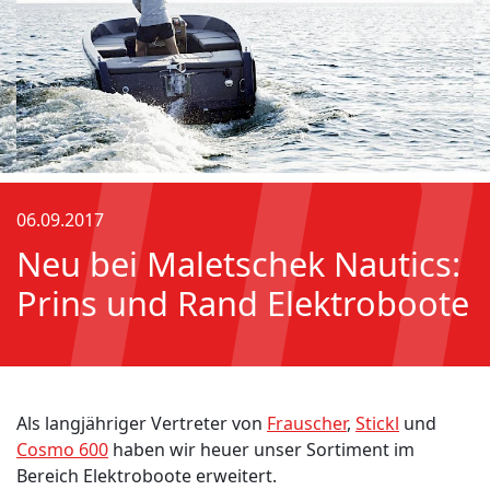
06.09.2017
Neu bei Maletschek Nautics:
Prins und Rand Elektroboote
Als langjähriger Vertreter von
Frauscher
,
Stickl
und
Cosmo 600
haben wir heuer unser Sortiment im
Bereich Elektroboote erweitert.