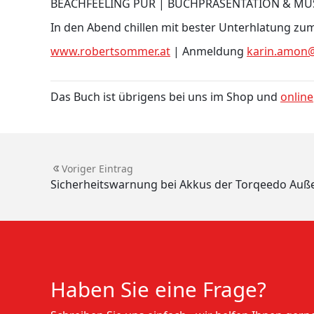
BEACHFEELING PUR | BUCHPRÄSENTATION & MU
In den Abend chillen mit bester Unterhlatung zu
www.robertsommer.at
| Anmeldung
karin.amon@
Das Buch ist übrigens bei uns im Shop und
online
Voriger Eintrag
Sicherheitswarnung bei Akkus der Torqeedo Außen
Haben Sie eine Frage?