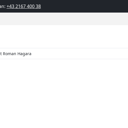
an:
+43 2167 400 38
mit Roman Hagara