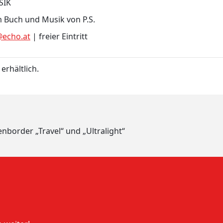
SIK
m Buch und Musik von P.S.
echo.at
| freier Eintritt
erhältlich.
border „Travel“ und „Ultralight“